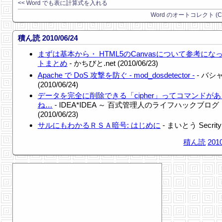
<< Word でも表に計算式を入れる
Word のオートコレクト (C) 
積ん読 2010/06/24
まずは基本から・ HTML5のCanvasについて参考にな
トまとめ
- かちびと.net (2010/06/23)
Apache で DoS 攻撃を防ぐ - mod_dosdetector -
- バシ
(2010/06/24)
データを完全に削除できる「cipher」ってコマンドが
ね…
- IDEA*IDEA ～ 百式管理人のライフハックブログ
(2010/06/23)
サルにもわかるＲＳＡ暗号: はじめに
- まいとう Secrity
積ん読
2010