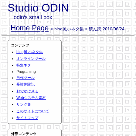
Studio ODIN
odin's small box
Home Page
>
blog風小ネタ集
> 積ん読 2010/06/24
コンテンツ
blog風 小ネタ集
オンラインツール
特集ネタ
Programing
自作ツール
受験体験記
おでかけメモ
Webシステム素材
リンク集
このサイトについて
サイトマップ
外部コンテンツ