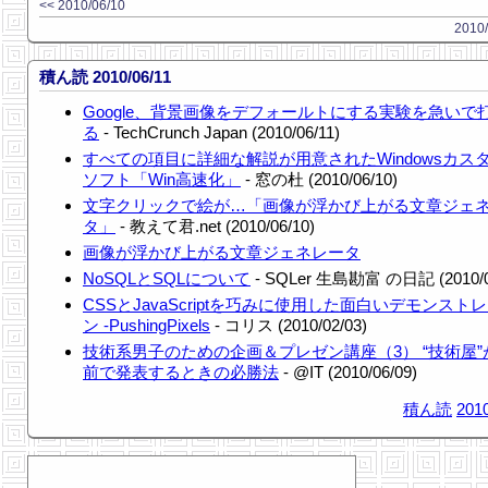
<< 2010/06/10
2010/
積ん読 2010/06/11
Google、背景画像をデフォールトにする実験を急いで
る
- TechCrunch Japan (2010/06/11)
すべての項目に詳細な解説が用意されたWindowsカス
ソフト「Win高速化」
- 窓の杜 (2010/06/10)
文字クリックで絵が…「画像が浮かび上がる文章ジェ
タ」
- 教えて君.net (2010/06/10)
画像が浮かび上がる文章ジェネレータ
NoSQLとSQLについて
- SQLer 生島勘富 の日記 (2010/0
CSSとJavaScriptを巧みに使用した面白いデモンスト
ン -PushingPixels
- コリス (2010/02/03)
技術系男子のための企画＆プレゼン講座（3） “技術屋”
前で発表するときの必勝法
- @IT (2010/06/09)
積ん読
2010