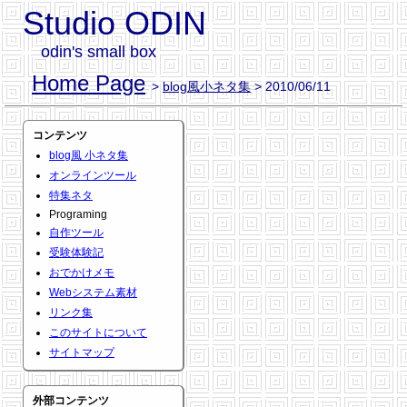
Studio ODIN
odin's small box
Home Page
>
blog風小ネタ集
> 2010/06/11
コンテンツ
blog風 小ネタ集
オンラインツール
特集ネタ
Programing
自作ツール
受験体験記
おでかけメモ
Webシステム素材
リンク集
このサイトについて
サイトマップ
外部コンテンツ