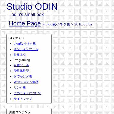
Studio ODIN
odin's small box
Home Page
>
blog風小ネタ集
> 2010/06/02
コンテンツ
blog風 小ネタ集
オンラインツール
特集ネタ
Programing
自作ツール
受験体験記
おでかけメモ
Webシステム素材
リンク集
このサイトについて
サイトマップ
外部コンテンツ