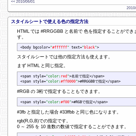
<< 2010/06/01
2010/
スタイルシートで使える色の指定方法
HTML では #RRGGBB と名前で 色を指定することができ
す。
<body bgcolor=
"
#ffffff
"
 text=
"
black
"
スタイルシートでは他の指定方法も使えます。
まず HTML と同じ指定。
<span style=
"color:
red
"
>名前で指定</span>

<span style=
"color:
#ff0000
"
#RGB の 3桁で指定することもできます。
<span style=
"color:
#f00
"
#3fb と指定した場合 #33ffbb と同じ色になります。
rgb(R,G,B)での指定です。
0 ～ 255 を 10 進数の数値で指定することができます。