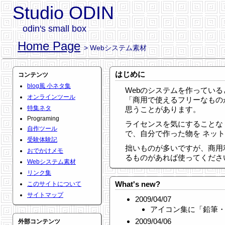
Studio ODIN
odin's small box
Home Page
> Webシステム素材
はじめに
コンテンツ
blog風 小ネタ集
Webのシステムを作っていると、
オンラインツール
「商用で使えるフリーなもの
特集ネタ
思うことがあります。
Programing
ライセンスを気にすることな
自作ツール
で、自分で作った物を ネッ
受験体験記
拙いものが多いですが、商用
おでかけメモ
るものがあれば使ってくださ
Webシステム素材
リンク集
What's new?
このサイトについて
サイトマップ
2009/04/07
アイコン集に「鉛筆
2009/04/06
外部コンテンツ