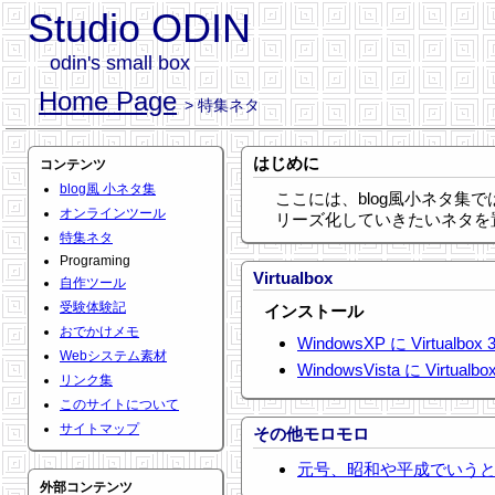
Studio ODIN
odin's small box
Home Page
> 特集ネタ
はじめに
コンテンツ
blog風 小ネタ集
ここには、blog風小ネタ集で
オンラインツール
リーズ化していきたいネタを
特集ネタ
Programing
Virtualbox
自作ツール
受験体験記
インストール
おでかけメモ
WindowsXP に Virtual
Webシステム素材
WindowsVista に Virtu
リンク集
このサイトについて
サイトマップ
その他モロモロ
元号、昭和や平成でいう
外部コンテンツ