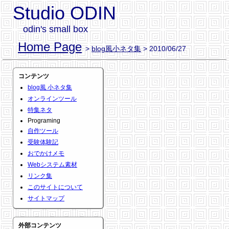
Studio ODIN
odin's small box
Home Page
>
blog風小ネタ集
> 2010/06/27
コンテンツ
blog風 小ネタ集
オンラインツール
特集ネタ
Programing
自作ツール
受験体験記
おでかけメモ
Webシステム素材
リンク集
このサイトについて
サイトマップ
外部コンテンツ