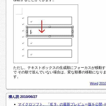
ただし、テキストボックスの生成順にフォーカスが移動す
で その順で並んでいない場合は、変な順番の移動になり
す。
Word
2010
積ん読 2010/06/27
マイクロソフト、「IE 9」の最新プレビュー版を公開--H