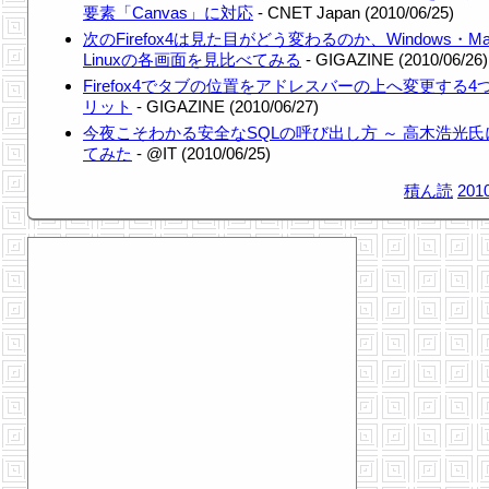
要素「Canvas」に対応
- CNET Japan (2010/06/25)
次のFirefox4は見た目がどう変わるのか、Windows・M
Linuxの各画面を見比べてみる
- GIGAZINE (2010/06/26)
Firefox4でタブの位置をアドレスバーの上へ変更する4
リット
- GIGAZINE (2010/06/27)
今夜こそわかる安全なSQLの呼び出し方 ～ 高木浩光氏
てみた
- @IT (2010/06/25)
積ん読
2010