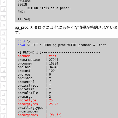
DECLARE

BEGIN

     RETURN 'This is a pen!';

END;

pg_proc カタログには 他にも色々な情報が格納されていま
す。
db=#
db=#
 SELECT * FROM pg_proc WHERE proname = 'test';

proname        | test

pronamespace   | 27944

proowner       | 16384

prolang        | 34946

procost        | 100

prorows        | 0

proisagg       | f

prosecdef      | f

proisstrict    | f

proretset      | f

provolatile    | v

prorettype     | 25
proargtypes    | 25 25

proallargtypes |

proargnames    | {f1,f2}