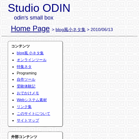
Studio ODIN
odin's small box
Home Page
>
blog風小ネタ集
> 2010/06/13
コンテンツ
blog風 小ネタ集
オンラインツール
特集ネタ
Programing
自作ツール
受験体験記
おでかけメモ
Webシステム素材
リンク集
このサイトについて
サイトマップ
外部コンテンツ