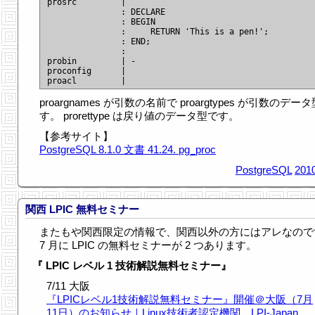

prosrc         |

               : DECLARE

               : BEGIN

               :     RETURN 'This is a pen!';

               : END;

               :

probin         | -

proconfig      |

proargnames が引数の名前で proargtypes が引数のデー
す。 prorettype は戻り値のデータ型です。
【参考サイト】
PostgreSQL 8.1.0 文書 41.24. pg_proc
PostgreSQL
2010
関西 LPIC 無料セミナー
またもや関西限定の情報で、関西以外の方にはアレなので
7 月に LPIC の無料セミナーが 2 つあります。
『 LPIC レベル 1 技術解説無料セミナー』
7/11 大阪
『LPICレベル1技術解説無料セミナー』開催＠大阪（7月
11日）のお知らせ｜Linux技術者認定機関 LPI-Japan