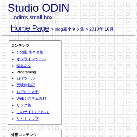
Studio ODIN
odin's small box
Home Page
>
blog風小ネタ集
> 2019年 10月
コンテンツ
blog風 小ネタ集
オンラインツール
特集ネタ
Programing
自作ツール
受験体験記
おでかけメモ
Webシステム素材
リンク集
このサイトについて
サイトマップ
外部コンテンツ