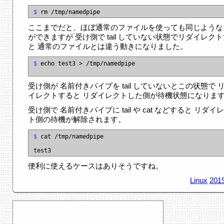
$
ここまでだと、ほぼ通常のファイルを使っても同じような
ができますが 受け側で tail していない状態でリダイレク
と 通常のファイルとは違う動きになりました。
$
 echo test3 > /tmp/namedpipe

受け側が 名前付きパイプを tail していないとこの状態で 
イレクトすると リダイレクトした側が待機状態になりま
受け側で 名前付きパイプに tail や cat などすると リダイ
ト側の待機が解除されます。
$
 cat /tmp/namedpipe

便利に使えるケースはありそうですね。
Linux
2019