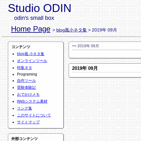
Studio ODIN
odin's small box
Home Page
>
blog風小ネタ集
> 2019年 09月
<< 2019年 08月
コンテンツ
blog風 小ネタ集
オンラインツール
特集ネタ
2019年 09月
Programing
自作ツール
受験体験記
おでかけメモ
Webシステム素材
リンク集
このサイトについて
サイトマップ
外部コンテンツ