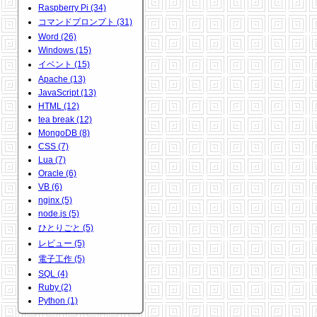
Raspberry Pi (34)
コマンドプロンプト (31)
Word (26)
Windows (15)
イベント (15)
Apache (13)
JavaScript (13)
HTML (12)
tea break (12)
MongoDB (8)
CSS (7)
Lua (7)
Oracle (6)
VB (6)
nginx (5)
node.js (5)
ひとりごと (5)
レビュー (5)
電子工作 (5)
SQL (4)
Ruby (2)
Python (1)