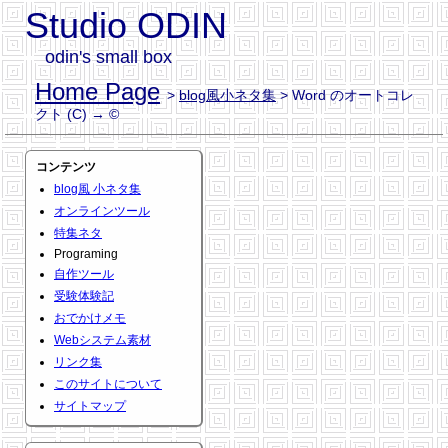
Studio ODIN
odin's small box
Home Page
>
blog風小ネタ集
> Word のオートコレ
クト (C) → ©
コンテンツ
blog風 小ネタ集
オンラインツール
特集ネタ
Programing
自作ツール
受験体験記
おでかけメモ
Webシステム素材
リンク集
このサイトについて
サイトマップ