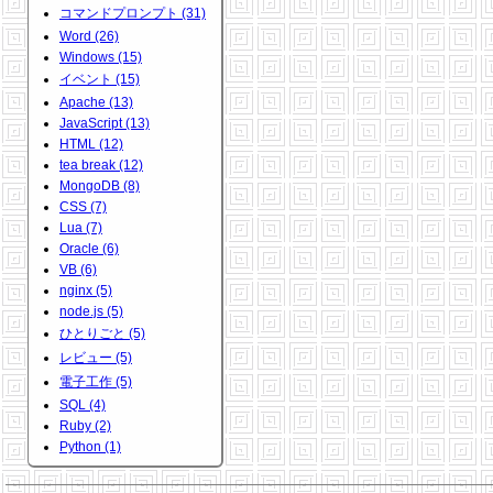
コマンドプロンプト (31)
Word (26)
Windows (15)
イベント (15)
Apache (13)
JavaScript (13)
HTML (12)
tea break (12)
MongoDB (8)
CSS (7)
Lua (7)
Oracle (6)
VB (6)
nginx (5)
node.js (5)
ひとりごと (5)
レビュー (5)
電子工作 (5)
SQL (4)
Ruby (2)
Python (1)