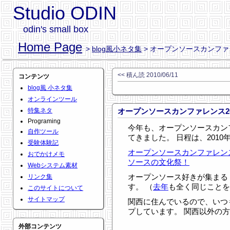
Studio ODIN
odin's small box
Home Page
>
blog風小ネタ集
> オープンソースカンファレンス
<< 積ん読 2010/06/11
コンテンツ
blog風 小ネタ集
オンラインツール
特集ネタ
オープンソースカンファレンス2010
Programing
今年も、オープンソースカンファ
自作ツール
てきました。 日程は、2010年7
受験体験記
オープンソースカンファレンス2010
おでかけメモ
ソースの文化祭！
Webシステム素材
オープンソース好きが集まる
リンク集
す。 （
去年
も全く同じことを
このサイトについて
サイトマップ
関西に住んでいるので、いつ
プしています。 関西以外の
外部コンテンツ