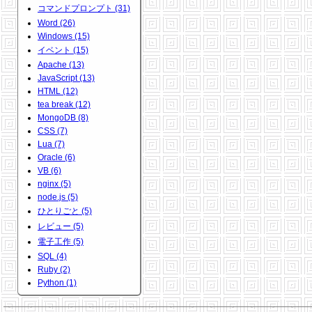
コマンドプロンプト (31)
Word (26)
Windows (15)
イベント (15)
Apache (13)
JavaScript (13)
HTML (12)
tea break (12)
MongoDB (8)
CSS (7)
Lua (7)
Oracle (6)
VB (6)
nginx (5)
node.js (5)
ひとりごと (5)
レビュー (5)
電子工作 (5)
SQL (4)
Ruby (2)
Python (1)