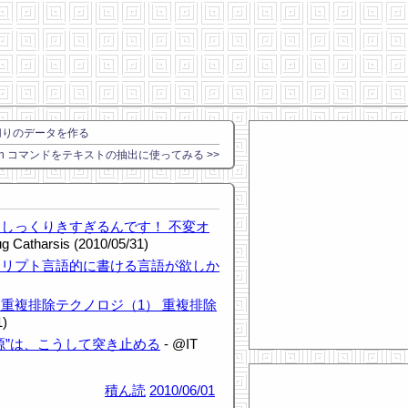
ンマ区切りのデータを作る
 join コマンドをテキストの抽出に使ってみる >>
しっくりきすぎるんです！ 不変オ
g Catharsis (2010/05/31)
クリプト言語的に書ける言語が欲しか
重複排除テクノロジ（1） 重複排除
1)
源”は、こうして突き止める
- @IT
積ん読
2010/06/01