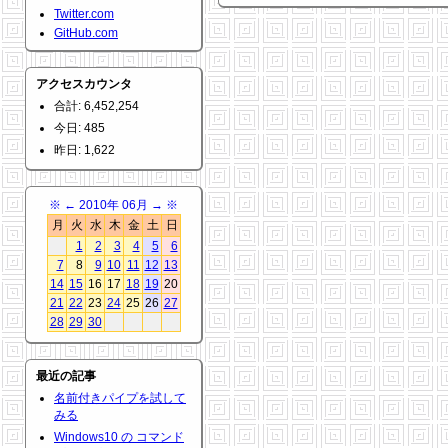
Twitter.com
GitHub.com
アクセスカウンタ
合計: 6,452,254
今日: 485
昨日: 1,622
※
←
2010年 06月
→
※
月
火
水
木
金
土
日
1
2
3
4
5
6
7
8
9
10
11
12
13
14
15
16
17
18
19
20
21
22
23
24
25
26
27
28
29
30
最近の記事
名前付きパイプを試して
みる
Windows10 の コマンド