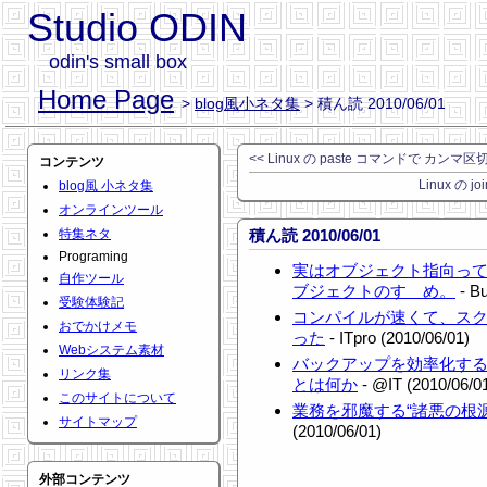
Studio ODIN
odin's small box
Home Page
>
blog風小ネタ集
> 積ん読 2010/06/01
<< Linux の paste コマンドで カ
コンテンツ
Linux の
blog風 小ネタ集
オンラインツール
特集ネタ
積ん読 2010/06/01
Programing
実はオブジェクト指向って
自作ツール
ブジェクトのすゝめ。
- Bu
受験体験記
コンパイルが速くて、ス
おでかけメモ
った
- ITpro (2010/06/01)
Webシステム素材
バックアップを効率化する
リンク集
とは何か
- @IT (2010/06/0
このサイトについて
業務を邪魔する“諸悪の根
サイトマップ
(2010/06/01)
外部コンテンツ