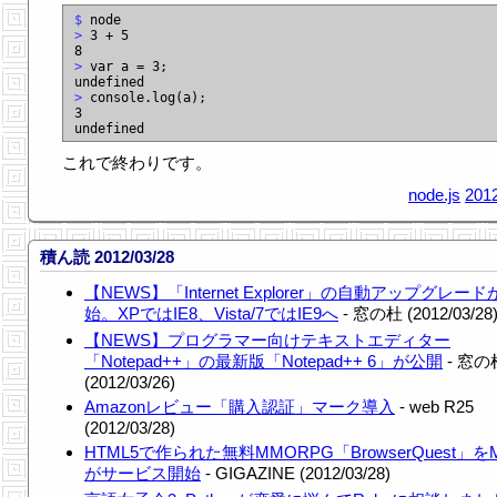
$
>
 3 + 5

>
 var a = 3;

>
 console.log(a);

3

これで終わりです。
node.js
2012
積ん読 2012/03/28
【NEWS】「Internet Explorer」の自動アップグレード
始。XPではIE8、Vista/7ではIE9へ
- 窓の杜 (2012/03/28
【NEWS】プログラマー向けテキストエディター
「Notepad++」の最新版「Notepad++ 6」が公開
- 窓の
(2012/03/26)
Amazonレビュー「購入認証」マーク導入
- web R25
(2012/03/28)
HTML5で作られた無料MMORPG「BrowserQuest」をMoz
がサービス開始
- GIGAZINE (2012/03/28)