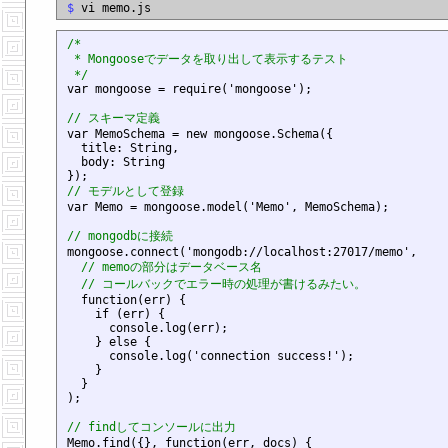
$
/*

 * Mongooseでデータを取り出して表示するテスト

 */

var mongoose = require('mongoose');

// スキーマ定義

var MemoSchema = new mongoose.Schema({

  title: String,

  body: String

// モデルとして登録

var Memo = mongoose.model('Memo', MemoSchema);

// mongodbに接続

mongoose.connect('mongodb://localhost:27017/memo',

// memoの部分はデータベース名
// コールバックでエラー時の処理が書けるみたい。
  function(err) {

    if (err) {

      console.log(err);

    } else {

      console.log('connection success!');

    }

  }

);

// findしてコンソールに出力

Memo.find({}, function(err, docs) {
