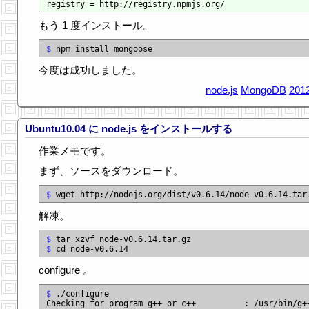
もう 1 度インストール。
$
今度は成功しました。
node.js
MongoDB
2012
Ubuntu10.04 に node.js をインストールする
作業メモです。
まず、ソースをダウンロード。
$
解凍。
$
$
configure 。
$
 ./configure

Checking for program g++ or c++          : /usr/bin/g++