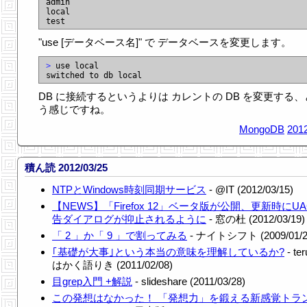
admin

local

"use [データベース名]" で データベースを変更します。
>
 use local

DB に接続するというよりは カレントの DB を変更する、
う感じですね。
MongoDB
2012
積ん読 2012/03/25
NTPとWindows時刻同期サービス
- @IT (2012/03/15)
【NEWS】「Firefox 12」ベータ版が公開、更新時にU
告ダイアログが抑止されるように
- 窓の杜 (2012/03/19)
「 2 」か「 9 」で割ってみる
- ナイトシフト (2009/01/2
｢基礎が大事｣という本当の意味を理解しているか?
- ter
はかく語りき (2011/02/08)
目grep入門 +解説
- slideshare (2011/03/28)
この発想はなかった！ 「発想力」を鍛える新感覚トラ