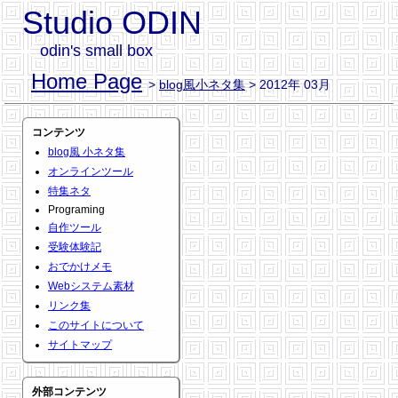
Studio ODIN
odin's small box
Home Page
>
blog風小ネタ集
> 2012年 03月
コンテンツ
blog風 小ネタ集
オンラインツール
特集ネタ
Programing
自作ツール
受験体験記
おでかけメモ
Webシステム素材
リンク集
このサイトについて
サイトマップ
外部コンテンツ