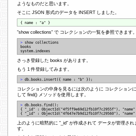
ようなものだと思います。
そこに JSON 形式のデータを INSERT しました。
"show collections" で コレクションの一覧を参照できます
>
 show collections

books

さっき登録した books があります。
もう 1 件登録してみます。
>
コレクションの中身を見るには次のように コレクション
して find() メソッドを使用します。
>
 db.books.find();

{ "_id" : ObjectId("4f5ff9e69d12fb10f7c2955f"), "name" 
上のように暗黙的に "_id" が作成されて データが管理され
す。