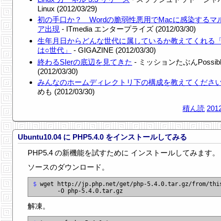
Linux (2012/03/29)
初の手口か？ Wordの脆弱性悪用でMacに感染するマ
ア出現
- ITmedia エンタープライズ (2012/03/30)
生年月日からどんな世代に属しているか教えてくれる
は○世代」
- GIGAZINE (2012/03/30)
終わるSIerの底辺を見てきた
- ミッションたぶんPossibl
(2012/03/30)
みんなのホームディレクトリ下の構成を教えてくださ
めも (2012/03/30)
積ん読
2012
Ubuntu10.04 に PHP5.4.0 をインストールしてみる
PHP5.4 の新機能を試すために インストールしてみます。
ソースのダウンロード。
$
 wget http://jp.php.net/get/php-5.4.0.tar.gz/from/this
解凍。