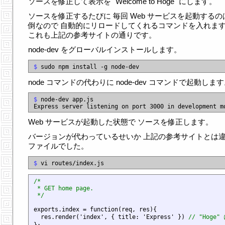
ソースを修正して表示を "Welcome to Hoge" にします。
ソースを修正するたびに 毎回 Web サービスを起動するの
倒なので 自動的にリロードしてくれるコマンドを入れま
これも上記の参考サイトの通りです。
node-dev をグローバルインストールします。
$
node コマンドの代わりに node-dev コマンドで起動しま
$
 node-dev app.js

Web サービスが起動した状態で ソースを修正します。
バージョンが代わっているせいか 上記の参考サイトとは
ファイルでした。
$
/*

 * GET home page.

 */
exports.index = function(req, res){

  res.render('index', { title: 'Express' }) 
// "Hoge