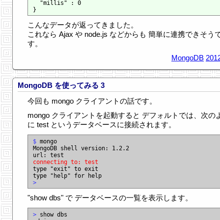
  "millis" : 0

こんなデータが返ってきました。
これなら Ajax や node.js などからも 簡単に連携できそう
す。
MongoDB
2012
MongoDB を使ってみる 3
今回も mongo クライアントの話です。
mongo クライアントを起動すると デフォルトでは、次の
に test というデータベースに接続されます。
$
 mongo

MongoDB shell version: 1.2.2

connecting to: test

type "exit" to exit

>
"show dbs" で データベースの一覧を表示します。
>
 show dbs
