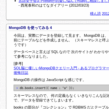
言語女子会3: Pythonが恋愛に悩んでRubyに相談しま
- 西尾泰和のはてなダイアリー (2012/03/23)
積ん読
2012
MongoDB を使ってみる 4
今回は、実際にデータを登録して見ます。 MongoDB は、
前にテーブルなどを作成しません。 （スキーマレスと呼
うです）
データベースと言えば SQL なので 次のサイトが わかり
て参考になりました。
[参考]
SQL脳に優しいMongoDBクエリー入門 - あるプログラマ
後悔日誌
MongoDB の操作は JavaScript な感じです。
>
スキーマレスなので、 何の定義もなく いきなりこんな記
で、データを登録できてしまいます。
books の部分が『コレクション』で RDBMS だとテーブ