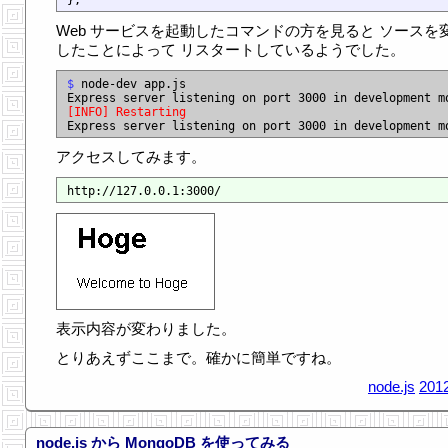
Web サービスを起動したコマンドの方を見ると ソースを
したことによって リスタートしているようでした。
$
 node-dev app.js

[INFO] Restarting
アクセスしてみます。
表示内容が変わりました。
とりあえずここまで。確かに簡単ですね。
node.js
2012
node.js から MongoDB を使ってみる