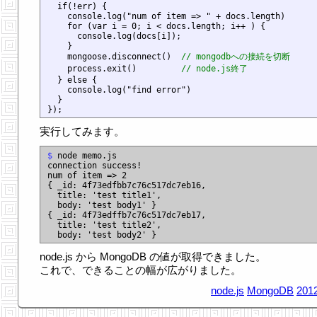
  if(!err) {

    console.log("num of item => " + docs.length)

    for (var i = 0; i < docs.length; i++ ) {

      console.log(docs[i]);

    }

    mongoose.disconnect()  
// mongodbへの接続を切断
    process.exit()         
// node.js終了
  } else {

    console.log("find error")

  }

実行してみます。
$
 node memo.js

connection success!

num of item => 2

{ _id: 4f73edfbb7c76c517dc7eb16,

  title: 'test title1',

  body: 'test body1' }

{ _id: 4f73edffb7c76c517dc7eb17,

  title: 'test title2',

node.js から MongoDB の値が取得できました。
これで、できることの幅が広がりました。
node.js
MongoDB
2012