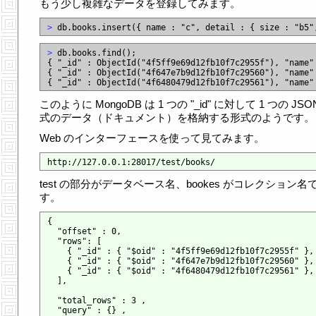
もう少し複雑なデータを登録してみます。
>
>
 db.books.find();

{ "_id" : ObjectId("4f5ff9e69d12fb10f7c2955f"), "name" 
{ "_id" : ObjectId("4f647e7b9d12fb10f7c29560"), "name" 
このように MongoDB は 1 つの "_id" に対して 1 つの JSO
式のデータ（ドキュメント）を格納する形式のようです。
Web のインターフェースを使って見てみます。
test の部分がデータベース名、bookes がコレクション名
す。
{

  "offset" : 0,

  "rows": [

    { "_id" : { "$oid" : "4f5ff9e69d12fb10f7c2955f" }, 
    { "_id" : { "$oid" : "4f647e7b9d12fb10f7c29560" }, 
    { "_id" : { "$oid" : "4f6480479d12fb10f7c29561" },
  ],

  "total_rows" : 3 ,

  "query" : {} ,
