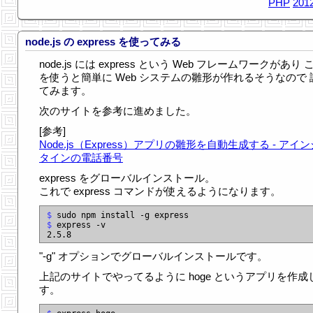
PHP
2012
node.js の express を使ってみる
node.js には express という Web フレームワークがあり 
を使うと簡単に Web システムの雛形が作れるそうなので 
てみます。
次のサイトを参考に進めました。
[参考]
Node.js（Express）アプリの雛形を自動生成する - アイ
タインの電話番号
express をグローバルインストール。
これで express コマンドが使えるようになります。
$
$
 express -v

"-g" オプションでグローバルインストールです。
上記のサイトでやってるように hoge というアプリを作成
す。