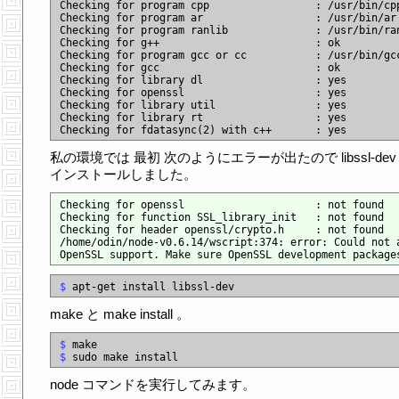
Checking for program cpp                 : /usr/bin/cpp
Checking for program ar                  : /usr/bin/ar

Checking for program ranlib              : /usr/bin/ran
Checking for g++                         : ok

Checking for program gcc or cc           : /usr/bin/gcc
Checking for gcc                         : ok

Checking for library dl                  : yes

Checking for openssl                     : yes

Checking for library util                : yes

Checking for library rt                  : yes

私の環境では 最初 次のようにエラーが出たので libssl-dev
インストールしました。
Checking for openssl                     : not found

Checking for function SSL_library_init   : not found

Checking for header openssl/crypto.h     : not found

/home/odin/node-v0.6.14/wscript:374: error: Could not a
$
make と make install 。
$
$
node コマンドを実行してみます。