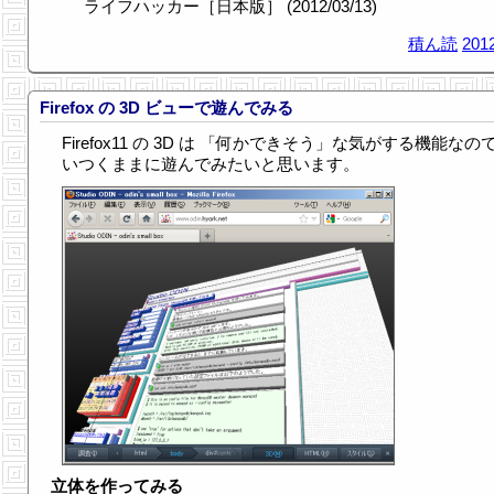
ライフハッカー［日本版］ (2012/03/13)
積ん読
2012
Firefox の 3D ビューで遊んでみる
Firefox11 の 3D は 「何かできそう」な気がする機能なので
いつくままに遊んでみたいと思います。
立体を作ってみる