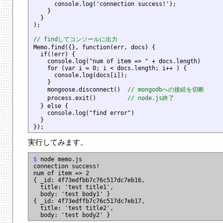
      console.log('connection success!');

    }

  }

);

// findしてコンソールに出力

Memo.find({}, function(err, docs) {

  if(!err) {

    console.log("num of item => " + docs.length)

    for (var i = 0; i < docs.length; i++ ) {

      console.log(docs[i]);

    }

    mongoose.disconnect()  
// mongodbへの接続を切断
    process.exit()         
// node.js終了
  } else {

    console.log("find error")

  }

実行してみます。
$
 node memo.js

connection success!

num of item => 2

{ _id: 4f73edfbb7c76c517dc7eb16,

  title: 'test title1',

  body: 'test body1' }

{ _id: 4f73edffb7c76c517dc7eb17,

  title: 'test title2',
