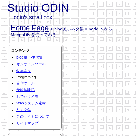
Studio ODIN
odin's small box
Home Page
>
blog風小ネタ集
> node.js から
MongoDB を使ってみる
コンテンツ
blog風 小ネタ集
オンラインツール
特集ネタ
Programing
自作ツール
受験体験記
おでかけメモ
Webシステム素材
リンク集
このサイトについて
サイトマップ