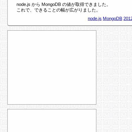
node.js から MongoDB の値が取得できました。
これで、できることの幅が広がりました。
node.js
MongoDB
2012