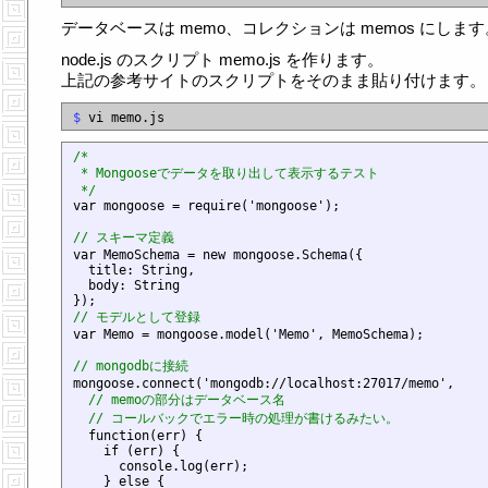
データベースは memo、コレクションは memos にします
node.js のスクリプト memo.js を作ります。
上記の参考サイトのスクリプトをそのまま貼り付けます。
$
/*

 * Mongooseでデータを取り出して表示するテスト

 */

var mongoose = require('mongoose');

// スキーマ定義

var MemoSchema = new mongoose.Schema({

  title: String,

  body: String

// モデルとして登録

var Memo = mongoose.model('Memo', MemoSchema);

// mongodbに接続

mongoose.connect('mongodb://localhost:27017/memo',

// memoの部分はデータベース名
// コールバックでエラー時の処理が書けるみたい。
  function(err) {

    if (err) {

      console.log(err);

    } else {
