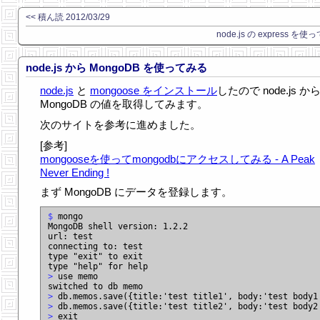
<< 積ん読 2012/03/29
node.js の express を使
node.js から MongoDB を使ってみる
node.js
と
mongoose をインストール
したので node.js か
MongoDB の値を取得してみます。
次のサイトを参考に進めました。
[参考]
mongooseを使ってmongodbにアクセスしてみる - A Peak
Never Ending !
まず MongoDB にデータを登録します。
$
 mongo

MongoDB shell version: 1.2.2

url: test

connecting to: test

type "exit" to exit

>
 use memo

>
>
>