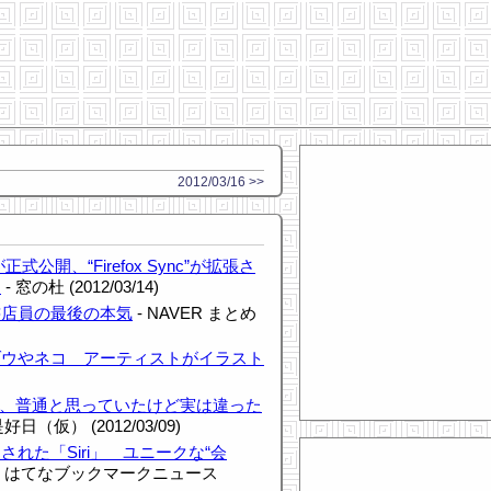
2012/03/16 >>
が正式公開、“Firefox Sync”が拡張さ
に
- 窓の杜 (2012/03/14)
書店員の最後の本気
- NAVER まとめ
ゾウやネコ アーティストがイラスト
が、普通と思っていたけど実は違った
日（仮） (2012/03/09)
れた「Siri」 ユニークな“会
- はてなブックマークニュース