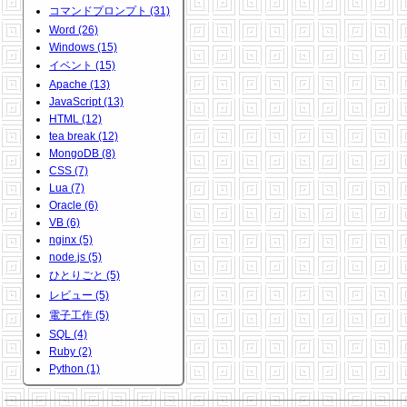
コマンドプロンプト (31)
Word (26)
Windows (15)
イベント (15)
Apache (13)
JavaScript (13)
HTML (12)
tea break (12)
MongoDB (8)
CSS (7)
Lua (7)
Oracle (6)
VB (6)
nginx (5)
node.js (5)
ひとりごと (5)
レビュー (5)
電子工作 (5)
SQL (4)
Ruby (2)
Python (1)