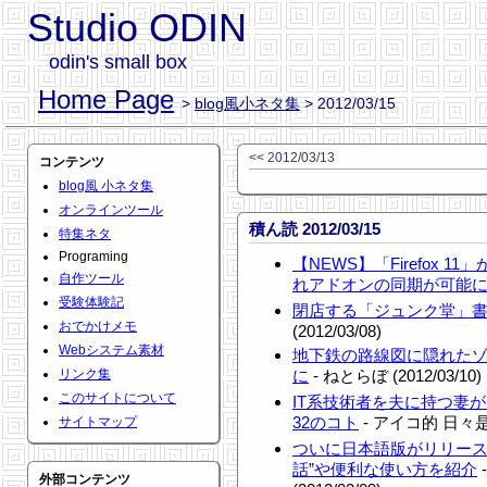
Studio ODIN
odin's small box
Home Page
>
blog風小ネタ集
> 2012/03/15
<< 2012/03/13
コンテンツ
blog風 小ネタ集
オンラインツール
積ん読 2012/03/15
特集ネタ
Programing
【NEWS】「Firefox 11」
自作ツール
れアドオンの同期が可能
受験体験記
閉店する「ジュンク堂」
おでかけメモ
(2012/03/08)
Webシステム素材
地下鉄の路線図に隠れた
リンク集
に
- ねとらぼ (2012/03/10)
このサイトについて
IT系技術者を夫に持つ妻
32のコト
- アイコ的 日々是好
サイトマップ
ついに日本語版がリリースさ
話”や便利な使い方を紹介
外部コンテンツ