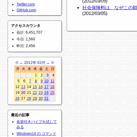
(2012/03/09)
Twitter.com
社会保険料は、なぜこの
GitHub.com
(2012/03/05)
アクセスカウンタ
合計: 6,451,707
今日: 1,560
昨日: 2,456
※
←
2012年 03月
→
※
月
火
水
木
金
土
日
1
2
3
4
5
6
7
8
9
10
11
12
13
14
15
16
17
18
19
20
21
22
23
24
25
26
27
28
29
30
31
最近の記事
名前付きパイプを試して
みる
Windows10 の コマンド