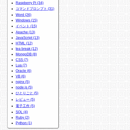
Raspberry Pi (34)
コマンドプロンプト (31)
Word (26)
Windows (15)
イベント (15)
Apache (13)
JavaScript (13)
HTML (12)
tea break (12)
MongoDB (8)
CSS (7)
Lua (7)
Oracle (6)
VB (6)
nginx (5)
node.js (5)
ひとりごと (5)
レビュー (5)
電子工作 (5)
SQL (4)
Ruby (2)
Python (1)