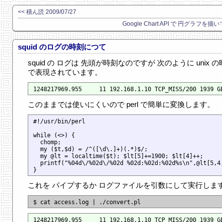
<< 積ん読 2009/07/27
Google Chart API で 円グラフを描
squid のログの時刻につて
squid の ログは 先頭が時刻なのですが 次のように unix 
で表現されています。
このままでは使いにくいので perl で簡単に変換します。
#!/usr/bin/perl

while (<>) {

  chomp;

  my ($t,$d) = /^([\d\.]+)(.*)$/;

  my @lt = localtime($t); $lt[5]+=1900; $lt[4]++;

  printf("%04d\/%02d\/%02d %02d:%02d:%02d%s\n",@lt[5,4,
これを パイプするか ログファイルを引数にして実行しま
1248217969.955     11 192.168.1.10 TCP_MISS/200 1939 GE