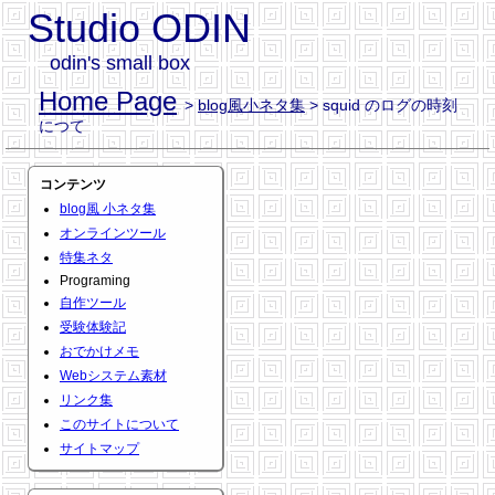
Studio ODIN
odin's small box
Home Page
>
blog風小ネタ集
> squid のログの時刻
につて
コンテンツ
blog風 小ネタ集
オンラインツール
特集ネタ
Programing
自作ツール
受験体験記
おでかけメモ
Webシステム素材
リンク集
このサイトについて
サイトマップ