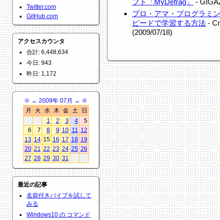
フト「MyDefrag」
- GIGAZ
Twitter.com
プロ・アマ・プログラミン
GitHub.com
ピードで学習する方法
- Cr
(2009/07/18)
アクセスカウンタ
合計: 6,448,634
今日: 943
昨日: 1,172
※
←
2009年 07月
→
※
月
火
水
木
金
土
日
1
2
3
4
5
6
7
8
9
10
11
12
13
14
15
16
17
18
19
20
21
22
23
24
25
26
27
28
29
30
31
最近の記事
名前付きパイプを試して
みる
Windows10 の コマンド