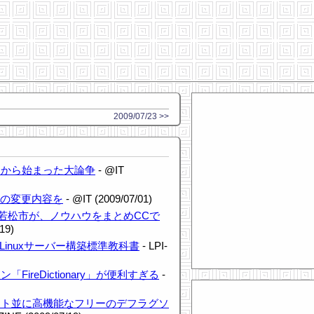
2009/07/23 >>
問題から始まった大論争
- @IT
30の変更内容を
- @IT (2009/07/01)
入の会津若松市が、ノウハウをまとめCCで
/19)
Linuxサーバー構築標準教科書
- LPI-
ireDictionary」が便利すぎる
-
フト並に高機能なフリーのデフラグソ