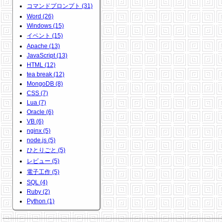
コマンドプロンプト (31)
Word (26)
Windows (15)
イベント (15)
Apache (13)
JavaScript (13)
HTML (12)
tea break (12)
MongoDB (8)
CSS (7)
Lua (7)
Oracle (6)
VB (6)
nginx (5)
node.js (5)
ひとりごと (5)
レビュー (5)
電子工作 (5)
SQL (4)
Ruby (2)
Python (1)