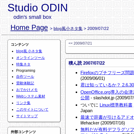
Studio ODIN
odin's small box
Home Page
>
blog風小ネタ集
> 2009/07/22
<< 2009/07/21
コンテンツ
blog風 小ネタ集
オンラインツール
積ん読 2007/07/22
特集ネタ
Programing
Firefoxのプチフリーズ
自作ツール
(2009/06/01)
受験体験記
君は知っているか？ 2.6.
おでかけメモ
OpenOffice.org導
Webシステム素材
公開
- slashdot.jp (2009/07
リンク集
ついでに
Linux標準教科書
このサイトについて
Japan
サイトマップ
最速で辞書が引けるアドオン「F
lifehacker (2009/07/16)
無料だが有料デフラグソ
外部コンテンツ