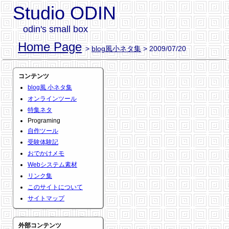
Studio ODIN
odin's small box
Home Page
>
blog風小ネタ集
> 2009/07/20
コンテンツ
blog風 小ネタ集
オンラインツール
特集ネタ
Programing
自作ツール
受験体験記
おでかけメモ
Webシステム素材
リンク集
このサイトについて
サイトマップ
外部コンテンツ