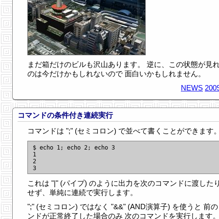
まだ箱だけのビルも沢山あります。 逆に、この状態が見
のは今だけかもしれないので 面白いかもしれません。
NEWS
2009
コマンドの条件付き連続実行
コマンドは ";" (セミコロン) で並べて書くことができます
$ echo 1; echo 2; echo 3

1

2

これは "|" (パイプ) のように出力を次のコマンドに渡した
せず、単純に連続で実行します。
";" (セミコロン) ではなく "&&" (AND演算子) を使うと 前
ンドが正常終了した場合のみ 次のコマンドを実行します