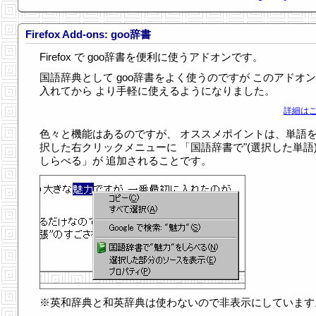
Firefox Add-ons: goo辞書
Firefox で goo辞書を便利に使うアドオンです。
国語辞典として goo辞書をよく使うのですが このアドオ
入れてから より手軽に使えるようになりました。
詳細はこ
色々と機能はあるのですが、 オススメポイントは、単語
択した右クリックメニューに 「国語辞書で"(選択した単語)
しらべる」が 追加されることです。
※英和辞典と和英辞典は使わないので非表示にしています