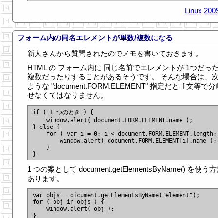
Linux
2009
フォーム内の同名エレメントが単数/複数になる
新人さんから質問されたのでメモを書いておきます。
HTML の フォーム内に 同じ名前でエレメントが 1つだっ
複数だったりすることがあるそうです。 そんな場合は、
ような "document.FORM.ELEMENT" 指定だと if 文等で
せなくてはなりません。
if ( 1 つのとき ) {

    window.alert( document.FORM.ELEMENT.name );

} else {

    for ( var i = 0; i < document.FORM.ELEMENT.length; 
        window.alert( document.FORM.ELEMENT[i].name );

    }

1 つの案として document.getElementsByName() を使う
あります。
var objs = dicument.getElementsByName("element");

for ( obj in objs ) {

    window.alert( obj );
