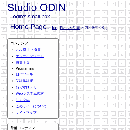
Studio ODIN
odin's small box
Home Page
>
blog風小ネタ集
> 2009年 06月
コンテンツ
blog風 小ネタ集
オンラインツール
特集ネタ
Programing
自作ツール
受験体験記
おでかけメモ
Webシステム素材
リンク集
このサイトについて
サイトマップ
外部コンテンツ