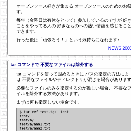
オープンソース好きが集まる オープンソースのためのお
す。
毎年（金曜日は有休をとって）参加しているのですが 好
ことをやってる人の 好きなものへの熱い情熱を感じるこ
できます。
行った後は「頑張ろう！」という気持ちになれます♪
NEWS
2009
tar コマンドで 不要なファイルは除外する
tar コマンドを使って固めるときに パスの指定の方法によ
は 不要なファイルやディレクトリが混ざる場合がありま
必要なファイルのみを指定するのが難しい場合、 不要な
イルを除外する方法があります。
まずは何も指定しない場合です。
$ tar cvf test.tgz  test

test/

test/a/

test/a/aaa1.txt

test/a/aaa2.txt
