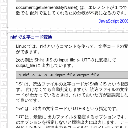
document.getElementsByName() は、エレメントが 1 つ
数でも 配列で返してくれるため分岐が不要になるのです
JavaScript
2009
nkf で文字コード変換
Linux では、nkf というコマンドを使って、文字コードの
ができます。
次の例は Shiht_JIS の input_file を UTF-8 に変換して
output_file に 出力しています。
"-S" は、読込ファイルの文字コードが Shift_JIS という指
す。 付けなくても自動判定しますが、読込ファイルの文
ードが わかっているときは、付けておいた方が誤認識し
て良いです。
"-w" は、出力の文字コードが UTF-8 という指定です。
"-O" は、最後に 出力ファイルを指定するオプションです。
のオプションを指定しないと標準出力に出力します。 デ
が多くなると、標準出力をファイルにリダイレクトするよ