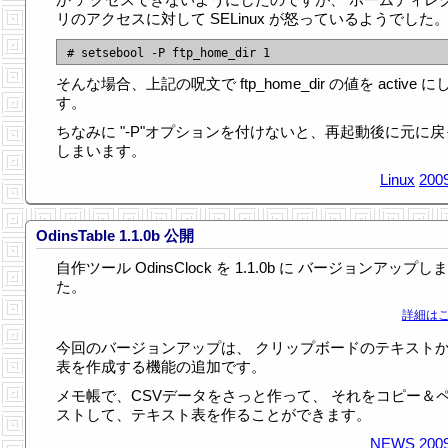
リのアクセスに対して SELinux が怒っているようでした
そんな場合、上記の呪文で ftp_home_dir の値を active に
す。
ちなみに "-P"オプションを付けないと、再起動後に元に戻
しまいます。
Linux
2009
OdinsTable 1.1.0b 公開
自作ツール OdinsClock を 1.1.0b に バージョンアップし
た。
詳細はこ
今回のバージョンアップは、 クリップボードのテキスト
表を作成する機能の追加です。
メモ帳で、CSVデータをさっと作って、 それをコピー＆
ストして、テキスト表を作ることができます。
NEWS
2009