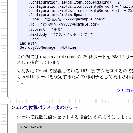
    .Configuration.Fields.Item(cdoSendUsing) = 2

    .Configuration.Fields.Item(cdoSmtpServer) = "mail.e
    .Configuration.Fields.Item(cdoSmtpServerPort) = 25

    .Configuration.Fields.Update

    .From = "送信元名 <xxxxx@example.com>"

    .To = "送信先名 <yyyyy@example.com>"

    .Subject = "件名"

    .TextBody = "テストメッセージです"

    .Send

End With

この例では mail.example.com の 25 番ポートを SMTP 
として指定しています。
ちなみに Const で定義している URL は アクセスするの
く SMTP サーバを設定するための 識別子として利用され
す。
VB
2009
シェルで位置パラメータのセット
シェルで変数に値をセットする場合は 次のようにします
$ var1=KAME
