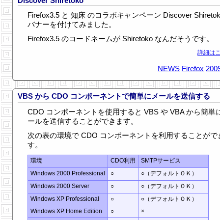
Discover Shiretoko
Firefox3.5 と 知床 のコラボキャンペーン Discover Shireto
バナーを付けてみました。
Firefox3.5 のコードネームが Shiretoko なんだそうです。
詳細はこ
NEWS
Firefox
2009
VBS から CDO コンポーネントで簡単にメールを送信する
CDO コンポーネントを使用すると VBS や VBA から簡単
ールを送信することができます。
次の表の環境で CDO コンポーネントを利用することがで
す。
環境
CDO利用
SMTPサービス
Windows 2000 Professional
○
○（デフォルトＯＫ）
Windows 2000 Server
○
○（デフォルトＯＫ）
Windows XP Professional
○
○（デフォルトＯＫ）
Windows XP Home Edition
○
×