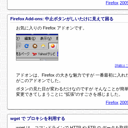
Firefox
2009
Firefox Add-ons: 中止ボタンがしいたけに見えて困る
お気に入りの Firefox アドオンです。
詳細はこ
アドオンは、Firefox の大きな魅力ですが 一番最初に入れ
がこのアドオンでした。
ボタンの見た目が変わるだけなのですが そんなことが簡
変更できてしまうことに “拡張”のすごさを感じました。
Firefox
2009
wget で プロキシを利用する
wget は、コマンドラインで HTTP や FTP の データを取