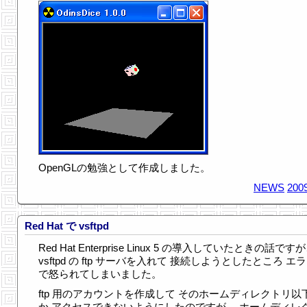
OpenGLの勉強として作成しました。
NEWS
2009
Red Hat で vsftpd
Red Hat Enterprise Linux 5 の導入していたときの話です
vsftpd の ftp サーバを入れて 接続しようとしたところ エ
で怒られてしまいました。
ftp 用のアカウントを作成して そのホームディレクトリ以
か アクセスできないようにしたのですが、 ホームディレ