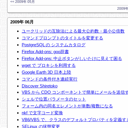
<< 2009年 05月
2009年
2009年 06月
ユークリッドの互除法による最大公約数・最小公倍数
コマンドプロンプトのタイトルを変更する
PostgreSQL の システムカタログ
Firefox Add-ons: goo辞書
Firefox Add-ons: 中止ボタンがしいたけに見えて困る
wget で プロキシを利用する
Google Earth 3D 日本上陸
コマンドの条件付き連続実行
Discover Shiretoko
VBS から CDO コンポーネントで簡単にメールを送信
シェルで位置パラメータのセット
フォーム内の同名エレメントが単数/複数になる
nkf で文字コード変換
VB6/VBS で、クラスのデフォルトプロパティを定義す
SELinux の状態変更