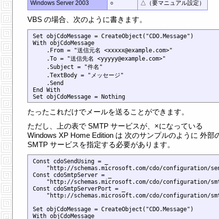
Windows Server 2003
○
△（要マニュアル設定）
VBS の場合、次のように書きます。
Set objCdoMessage = CreateObject("CDO.Message")

With objCdoMessage

    .From = "送信元名 <xxxxx@example.com>"

    .To = "送信先名 <yyyyy@example.com>"

    .Subject = "件名"

    .TextBody = "メッセージ"

    .Send

End With

たったこれだけでメールを送ることができます。
ただし、上の表で SMTP サービスが、×になっている
Windows XP Home Edition は 次のサンプルのように 外部
SMTP サービスを指定する必要があります。
Const cdoSendUsing = _

    "http://schemas.microsoft.com/cdo/configuration/sen
Const cdoSmtpServer = _

    "http://schemas.microsoft.com/cdo/configuration/smt
Const cdoSmtpServerPort = _

    "http://schemas.microsoft.com/cdo/configuration/smt
Set objCdoMessage = CreateObject("CDO.Message")

With objCdoMessage
