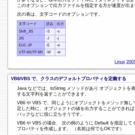
このオプションで出力ファイルを指定する方が速度が出ま
次の表は、文字コードのオプションです。
文字コード
読込
出力
Shift_JIS
-S
-s
JIS
-J
-j
EUC-JP
-E
-e
UTF-8/UTF-8N
-W
-w
Linux
2009
VB6/VBS で、クラスのデフォルトプロパティを定義する
Java などでは、toString メソッドがあり オブジェクトを
する文字列を返すことができます。
VB6 や VBS で、同じようにオブジェクトをメソッド無し
定した時に、オブジェクトの値を出力することができれば
バックなどに役に立ちそうです。
VB6 や VBS の場合、 次の例のように Default を指定して G
プロパティを作成します。 （名前は何でもOKです）