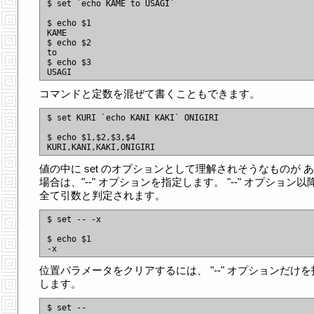
$ set `echo KAME to USAGI`

$ echo $1

KAME

$ echo $2

to

$ echo $3

コマンドと定数を混ぜて書くこともできます。
$ set KURI `echo KANI KAKI` ONIGIRI

$ echo $1,$2,$3,$4

値の中に set のオプションとして理解されそうなものが 
場合は、"--" オプションを指定します。 "--" オプション以
全て引数と判定されます。
$ set -- -x

$ echo $1

位置パラメータをクリアするには、 "--" オプションだけを
します。