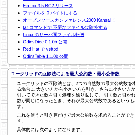
Firefox 3.5 RC2 リリース
ファイルを 0 バイトにする
オープンソースカンファレンス2009 Kansai ！
tar コマンドで 不要なファイルは除外する
Linux のサーバ間ファイル転送
OdinsDice 0.1.0b 公開
Red Hat で vsftpd
OdinsTable 1.1.0b 公開
ユークリッドの互除法による最大公約数・最小公倍数
ユークリッドの互除法とは、2つの自然数の最大公約数を
る場合に 大きい方から小さい方を引き、さらに小さい方
引いてできた数を引く処理を繰り返して、 引く数と引か
数が同じになったとき、それが最大公約数であるというも
す。
これを使うと引き算だけで最大公約数を求めることができ
す。
具体的には次のようになります。