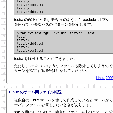
test/c/

test/c/ccc1.txt

test/b/

test/a の配下が不要な場合 次のように "--exclude" オプシ
を使って 不要なパスのパターンを指定します。
$ tar cvf test.tgz --exclude 'test/a*'  test

test/

test/b/

test/b/bbb1.txt

test/c/

test/a を除外することができました。
ただし、test/a.txt のようなファイルも除外してしまうので
ターンを指定する場合は注意してください。
Linux
2009
Linux のサーバ間ファイル転送
複数台の Linux サーバを使って作業していると サーバか
ーバにファイルを転送したいときがあります。
ssh を動かしていれば、簡単にファイルを転送することが