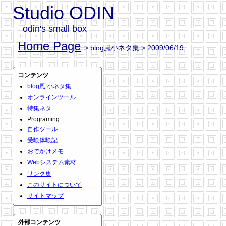
Studio ODIN
odin's small box
Home Page
>
blog風小ネタ集
> 2009/06/19
コンテンツ
blog風 小ネタ集
オンラインツール
特集ネタ
Programing
自作ツール
受験体験記
おでかけメモ
Webシステム素材
リンク集
このサイトについて
サイトマップ
外部コンテンツ