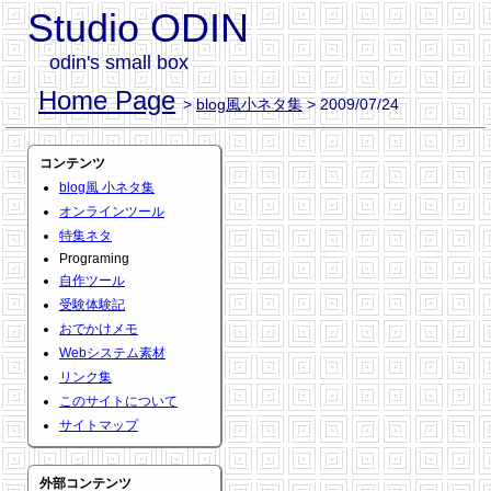
Studio ODIN
odin's small box
Home Page
>
blog風小ネタ集
> 2009/07/24
コンテンツ
blog風 小ネタ集
オンラインツール
特集ネタ
Programing
自作ツール
受験体験記
おでかけメモ
Webシステム素材
リンク集
このサイトについて
サイトマップ
外部コンテンツ