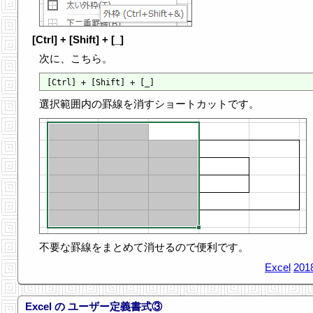
[Ctrl] + [Shift] + [_]
次に、こちら。
選択範囲内の罫線を消すショートカットです。
不要な罫線をまとめて消せるので便利です。
Excel
201
Excel の ユーザー定義書式③