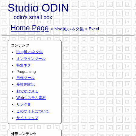
Studio ODIN
odin's small box
Home Page
>
blog風小ネタ集
> Excel
コンテンツ
blog風 小ネタ集
オンラインツール
特集ネタ
Programing
自作ツール
受験体験記
おでかけメモ
Webシステム素材
リンク集
このサイトについて
サイトマップ
外部コンテンツ