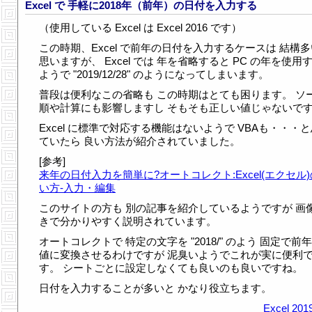
Excel で 手軽に2018年（前年）の日付を入力する
（使用している Excel は Excel 2016 です）
この時期、Excel で前年の日付を入力するケースは 結構
思いますが、 Excel では 年を省略すると PC の年を使用
ようで "2019/12/28" のようになってしまいます。
普段は便利なこの省略も この時期はとても困ります。 ソ
順や計算にも影響しますし そもそも正しい値じゃないで
Excel に標準で対応する機能はないようで VBAも・・・
ていたら 良い方法が紹介されていました。
[参考]
来年の日付入力を簡単に?オートコレクト:Excel(エクセル
い方-入力・編集
このサイトの方も 別の記事を紹介しているようですが 画
きで分かりやすく説明されています。
オートコレクトで 特定の文字を "2018/" のよう 固定で前
値に変換させるわけですが 泥臭いようでこれが実に便利
す。 シートごとに設定しなくても良いのも良いですね。
日付を入力することが多いと かなり役立ちます。
Excel
2019