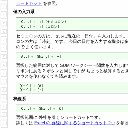
ョートカット
を参照。
値の入力系
[Ctrl] + [;] (セミコロン)

セミコロンの方は、セルに現在の「日付」を入力します。
ロンの方は「時刻」です。 今日の日付を入力する機会は
ので よく使います。
選択した範囲に対して SUM ワークシート関数を入力しま
リボンにある Σ ボタンと同じですが ちょっと検算すると
マウスを使わなくても済みます。
[Ctrl] + [d]

枠線系
選択範囲に 外枠を引くショートカットです。
詳しくは
Excel の 罫線に関するショートカット 2つ
を参