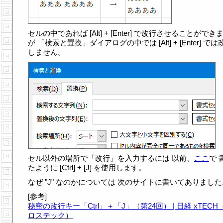
セルの中であれば [Alt] + [Enter] で改行させることができ
が 「検索と置換」ダイアログの中では [Alt] + [Enter] では
しません。
セル以外の場所で「改行」を入力するには 以前、
ここ
で 
たように [Ctrl] + [J] を使用します。
なぜ "J" なのかについては 次のサイトに書いてありました
[参考]
秘密の改行キー「Ctrl」＋「J」（第24回） | 日経 xTECH
ロステック）