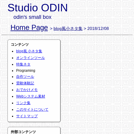
Studio ODIN
odin's small box
Home Page
>
blog風小ネタ集
> 2018/12/08
コンテンツ
blog風 小ネタ集
オンラインツール
特集ネタ
Programing
自作ツール
受験体験記
おでかけメモ
Webシステム素材
リンク集
このサイトについて
サイトマップ
外部コンテンツ