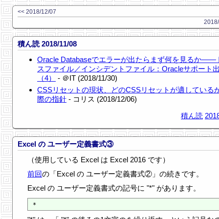
<< 2018/12/07
2018/
積ん読 2018/11/08
Oracle Databaseでエラーが出たらまず何を見るか―
スファイル／インシデントファイル：Oracleサポート
（4）
- ＠IT (2018/11/30)
CSSリセットの現状、どのCSSリセットが適している
際の指針
- コリス (2018/12/06)
積ん読
2018
Excel の ユーザー定義書式③
（使用している Excel は Excel 2016 です）
前回
の「Excel の ユーザー定義書式②」の続きです。
Excel の ユーザー定義書式の記号に "*" があります。