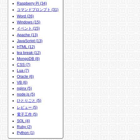
Raspberry Pi (34)
コマンドプロンプト (31)
Word (26)
Windows (15)
イベント (15)
Apache (13)
JavaScript (13)
HTML (12)
tea break (12)
MongoDB (8)
CSS (7)
Lua (7)
Oracle (6)
VB (6)
nginx (5)
node.js (5)
ひとりごと (5)
レビュー (5)
電子工作 (5)
SQL (4)
Ruby (2)
Python (1)