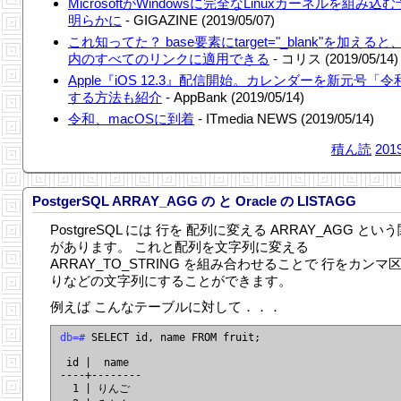
MicrosoftがWindowsに完全なLinuxカーネルを組み込
明らかに
- GIGAZINE (2019/05/07)
これ知ってた？ base要素にtarget="_blank"を加える
内のすべてのリンクに適用できる
- コリス (2019/05/14)
Apple『iOS 12.3』配信開始。カレンダーを新元号「
する方法も紹介
- AppBank (2019/05/14)
令和、macOSに到着
- ITmedia NEWS (2019/05/14)
積ん読
2019
PostgerSQL ARRAY_AGG の と Oracle の LISTAGG
PostgreSQL には 行を 配列に変える ARRAY_AGG とい
があります。 これと配列を文字列に変える
ARRAY_TO_STRING を組み合わせることで 行をカンマ
りなどの文字列にすることができます。
例えば こんなテーブルに対して．．．
db=#
 SELECT id, name FROM fruit;

 id |  name

----+--------

  1 | りんご
