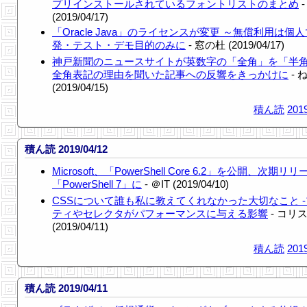
プリインストールされているフォントリストのまとめ
-
(2019/04/17)
「Oracle Java」のライセンスが変更 ～無償利用は個
発・テスト・デモ目的のみに
- 窓の杜 (2019/04/17)
神戸新聞のニュースサイトが英数字の「全角」を「
全角表記の理由を聞いた記事への反響をきっかけに
- 
(2019/04/15)
積ん読
2019
積ん読 2019/04/12
Microsoft、「PowerShell Core 6.2」を公開、次期リ
「PowerShell 7」に
- ＠IT (2019/04/10)
CSSについて誰も私に教えてくれなかった大切なこと 
ティやセレクタがパフォーマンスに与える影響
- コリ
(2019/04/11)
積ん読
2019
積ん読 2019/04/11