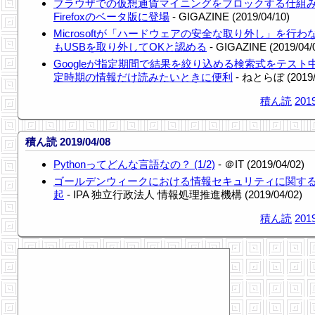
ブラウザでの仮想通貨マイニングをブロックする仕組
Firefoxのベータ版に登場
- GIGAZINE (2019/04/10)
Microsoftが「ハードウェアの安全な取り外し」を行わ
もUSBを取り外してOKと認める
- GIGAZINE (2019/04/
Googleが指定期間で結果を絞り込める検索式をテスト
定時期の情報だけ読みたいときに便利
- ねとらぼ (2019/
積ん読
2019
積ん読 2019/04/08
Pythonってどんな言語なの？ (1/2)
- ＠IT (2019/04/02)
ゴールデンウィークにおける情報セキュリティに関す
起
- IPA 独立行政法人 情報処理推進機構 (2019/04/02)
積ん読
2019