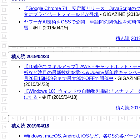
「Google Chrome 74」安定版リリース、JavaScript
文にプライベートフィールドが登場
- GIGAZINE (2019/
ヤフーがAI技術をOSSで公開、単語間の関係性を短時
習
- ＠IT (2019/04/19)
積ん読
2019
積ん読 2019/04/23
【10連休でスキルアップ】AWS・チャットボット・デ
析など注目の最新技術を学べるUdemy新年度キャンペ
月26日15時59分まで最大95%OFFで開催中
- GIGAZINE
(2019/04/23)
【Windows 10】ウィンドウ自動整列機能「スナップ」
にする
- ＠IT (2019/04/18)
積ん読
2019
積ん読 2019/04/18
Windows, macOS, Android, iOSなど、各OSの各バー