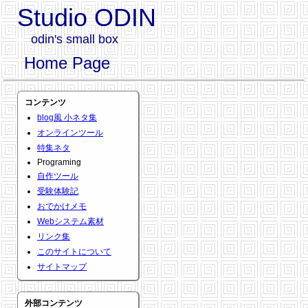
Studio ODIN
odin's small box
Home Page
コンテンツ
blog風 小ネタ集
オンラインツール
特集ネタ
Programing
自作ツール
受験体験記
おでかけメモ
Webシステム素材
リンク集
このサイトについて
サイトマップ
外部コンテンツ