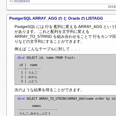
<< 2019/04/24
2019/
PostgerSQL ARRAY_AGG の と Oracle の LISTAGG
PostgreSQL には 行を 配列に変える ARRAY_AGG とい
があります。 これと配列を文字列に変える
ARRAY_TO_STRING を組み合わせることで 行をカンマ
りなどの文字列にすることができます。
例えば こんなテーブルに対して．．．
db=#
 SELECT id, name FROM fruit;

 id |  name

----+--------

  1 | りんご

  2 | みかん

次のような結果を得ることができます。
db=#
 SELECT ARRAY_TO_STRING(ARRAY_AGG(name order by id)
        names

----------------------
