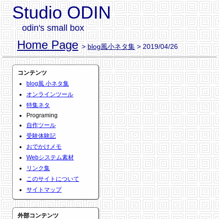
Studio ODIN
odin's small box
Home Page
>
blog風小ネタ集
> 2019/04/26
コンテンツ
blog風 小ネタ集
オンラインツール
特集ネタ
Programing
自作ツール
受験体験記
おでかけメモ
Webシステム素材
リンク集
このサイトについて
サイトマップ
外部コンテンツ