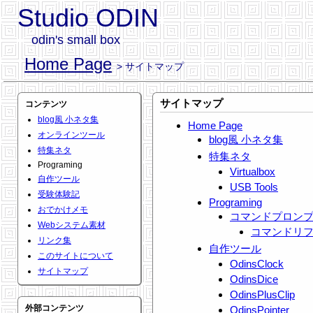
Studio ODIN
odin's small box
Home Page
> サイトマップ
サイトマップ
コンテンツ
blog風 小ネタ集
Home Page
オンラインツール
blog風 小ネタ集
特集ネタ
特集ネタ
Programing
Virtualbox
自作ツール
USB Tools
受験体験記
Programing
おでかけメモ
コマンドプロン
Webシステム素材
コマンドリ
リンク集
自作ツール
このサイトについて
OdinsClock
サイトマップ
OdinsDice
OdinsPlusClip
外部コンテンツ
OdinsPointer