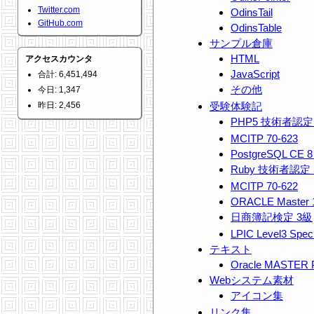
Twitter.com
OdinsTail
GitHub.com
OdinsTable
サンプル倉庫
HTML
アクセスカウンタ
JavaScript
合計: 6,451,494
その他
今日: 1,347
昨日: 2,456
受験体験記
PHP5 技術者認定
MCITP 70-623
PostgreSQL CE 8 
Ruby 技術者認定 Si
MCITP 70-622
ORACLE Master 1
日商簿記検定 3級
LPIC Level3 Speci
テキスト
Oracle MASTER 
Webシステム素材
アイコン集
リンク集