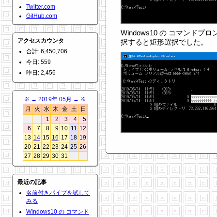
Twitter.com
GitHub.com
Windows10 の コマンドプロ
アクセスカウンタ
択すると矩形選択でした。
合計: 6,450,706
今日: 559
昨日: 2,456
※
←
2019年 05月
→
※
月
火
水
木
金
土
日
1
2
3
4
5
6
7
8
9
10
11
12
13
14
15
16
17
18
19
20
21
22
23
24
25
26
27
28
29
30
31
最近の記事
名前付きパイプを試して
みる
Windows10 の コマンド