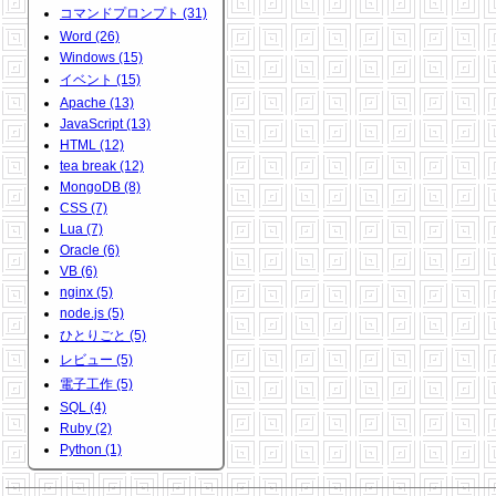
コマンドプロンプト (31)
Word (26)
Windows (15)
イベント (15)
Apache (13)
JavaScript (13)
HTML (12)
tea break (12)
MongoDB (8)
CSS (7)
Lua (7)
Oracle (6)
VB (6)
nginx (5)
node.js (5)
ひとりごと (5)
レビュー (5)
電子工作 (5)
SQL (4)
Ruby (2)
Python (1)