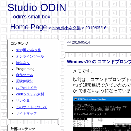
Studio ODIN
odin's small box
Home Page
>
blog風小ネタ集
> 2019/05/16
<< 2019/05/14
コンテンツ
blog風 小ネタ集
オンラインツール
Windows10 の コマンドプ
特集ネタ
Programing
メモです。
自作ツール
以前は、コマンドプロンプト
受験体験記
れば 矩形選択できていたのですが
おでかけメモ
か できないようになってい
Webシステム素材
リンク集
このサイトについて
サイトマップ
外部コンテンツ