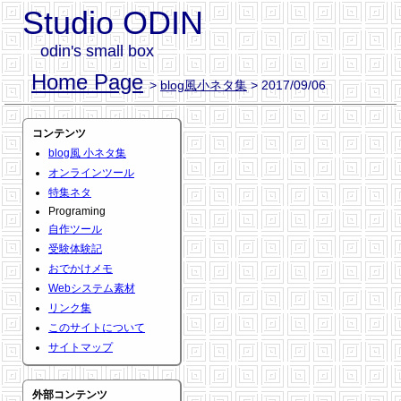
Studio ODIN
odin's small box
Home Page
>
blog風小ネタ集
> 2017/09/06
コンテンツ
blog風 小ネタ集
オンラインツール
特集ネタ
Programing
自作ツール
受験体験記
おでかけメモ
Webシステム素材
リンク集
このサイトについて
サイトマップ
外部コンテンツ