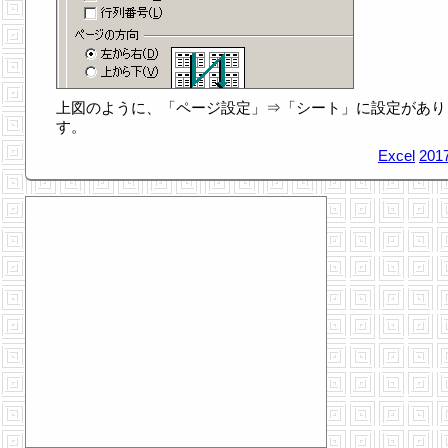
上図のように、「ページ設定」⇒「シート」に設定があり
す。
Excel
2017