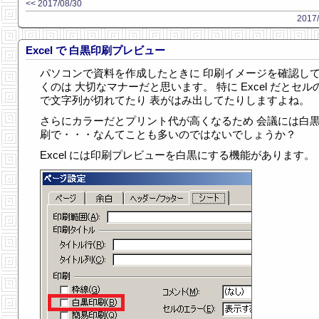
<< 2017/08/30
2017/
Excel で 白黒印刷プレビュー
パソコンで資料を作成したときに 印刷イメージを確認し
くのは 大切なマナーだと思います。 特に Excel だとセル
で文字列が切れてたり 表がはみ出してたりしますよね。
さらにカラーだとプリント代が高くなるため 会議には白
刷で・・・なんてことも多いのではないでしょうか？
Excel には印刷プレビューを白黒にする機能があります。