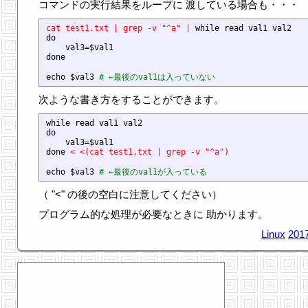
コマンドの実行結果をループに 渡している場合も・・・
cat test1.txt | grep -v "^a" | 
while read val1 val2

do

    val3=$val1

done

echo $val3 
# ←最後のval1は入っていない
次ような書き方をすることができます。
while read val1 val2

do

    val3=$val1

done 
< <(cat test1.txt | grep -v "^a")
echo $val3 
# ←最後のval1が入っている
（ "<" の後の空白に注意してください）
プログラム的な処理が必要なときに 助かります。
Linux
2017