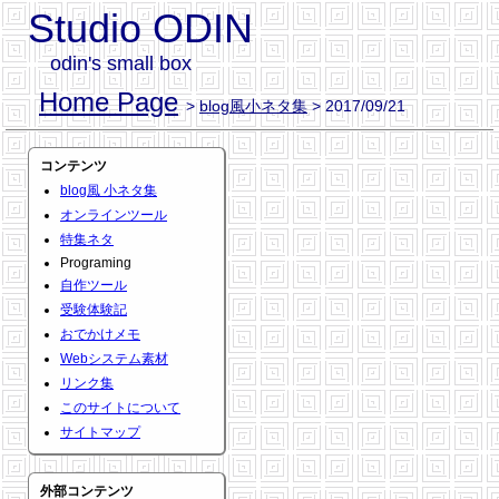
Studio ODIN
odin's small box
Home Page
>
blog風小ネタ集
> 2017/09/21
コンテンツ
blog風 小ネタ集
オンラインツール
特集ネタ
Programing
自作ツール
受験体験記
おでかけメモ
Webシステム素材
リンク集
このサイトについて
サイトマップ
外部コンテンツ