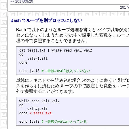
<< 2017/09/20
2017/
Bash でループを別プロセスにしない
Bash で以下のようなループ処理を書くと パイプ以降が別
セスになってしまうため その中で設定した変数を、ルー
理の外で参照することができません。
cat test1.txt | while read val1 val2

do

    val3=$val1

done

echo $val3 
# ←最後のval1は入っていない
単純にテキストから読み込む場合 次のように書くと 別プ
スを作らずに済むため ループの中で設定した変数を ルー
外で参照することができます。
while read val1 val2

do

    val3=$val1

done 
< test1.txt
echo $val3 
# ←最後のval1が入っている