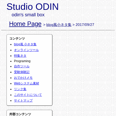
Studio ODIN
odin's small box
Home Page
>
blog風小ネタ集
> 2017/09/27
コンテンツ
blog風 小ネタ集
オンラインツール
特集ネタ
Programing
自作ツール
受験体験記
おでかけメモ
Webシステム素材
リンク集
このサイトについて
サイトマップ
外部コンテンツ