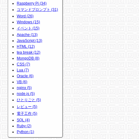
Raspberry Pi (34)
コマンドプロンプト (31)
Word (26)
Windows (15)
イベント (15)
Apache (13)
JavaScript (13)
HTML (12)
tea break (12)
MongoDB (8)
CSS (7)
Lua (7)
Oracle (6)
VB (6)
nginx (5)
node.js (5)
ひとりごと (5)
レビュー (5)
電子工作 (5)
SQL (4)
Ruby (2)
Python (1)