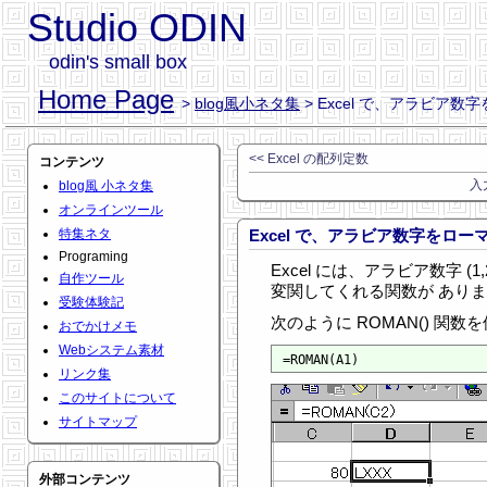
Studio ODIN
odin's small box
Home Page
>
blog風小ネタ集
> Excel で、アラビア
<< Excel の配列定数
コンテンツ
入
blog風 小ネタ集
オンラインツール
特集ネタ
Excel で、アラビア数字をロ
Programing
Excel には、アラビア数字 (1,2,3..
自作ツール
変関してくれる関数が あり
受験体験記
次のように ROMAN() 関数
おでかけメモ
Webシステム素材
リンク集
このサイトについて
サイトマップ
外部コンテンツ