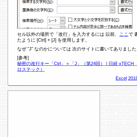
セル以外の場所で「改行」を入力するには 以前、
ここ
で 
たように [Ctrl] + [J] を使用します。
なぜ "J" なのかについては 次のサイトに書いてありました
[参考]
秘密の改行キー「Ctrl」＋「J」（第24回） | 日経 xTECH
ロステック）
Excel
2018