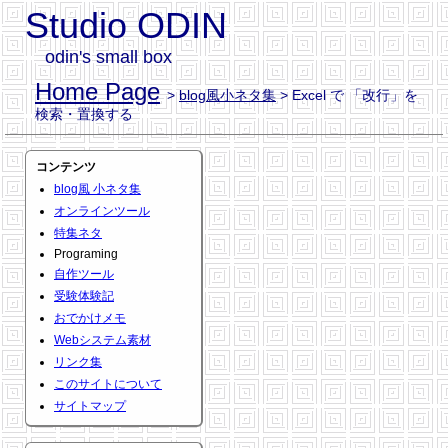
Studio ODIN
odin's small box
Home Page
>
blog風小ネタ集
> Excel で 「改行」を
検索・置換する
コンテンツ
blog風 小ネタ集
オンラインツール
特集ネタ
Programing
自作ツール
受験体験記
おでかけメモ
Webシステム素材
リンク集
このサイトについて
サイトマップ