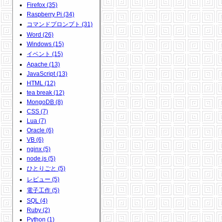
Firefox (35)
Raspberry Pi (34)
コマンドプロンプト (31)
Word (26)
Windows (15)
イベント (15)
Apache (13)
JavaScript (13)
HTML (12)
tea break (12)
MongoDB (8)
CSS (7)
Lua (7)
Oracle (6)
VB (6)
nginx (5)
node.js (5)
ひとりごと (5)
レビュー (5)
電子工作 (5)
SQL (4)
Ruby (2)
Python (1)