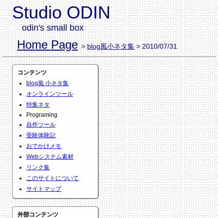
Studio ODIN
odin's small box
Home Page
>
blog風小ネタ集
> 2010/07/31
コンテンツ
blog風 小ネタ集
オンラインツール
特集ネタ
Programing
自作ツール
受験体験記
おでかけメモ
Webシステム素材
リンク集
このサイトについて
サイトマップ
外部コンテンツ