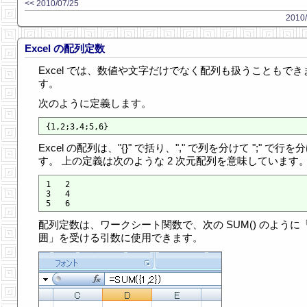
<< 2010/07/25
2010/
Excel の配列定数
Excel では、数値や文字だけでなく配列も扱うこともでき
す。
次のように定義します。
Excel の配列は、"{}" で括り、"," で列を分けて ";" で行を
す。 上の定義は次のような 2 次元配列を意味しています
1   2

3   4

配列定数は、ワークシート関数で、次の SUM() のように
囲」を受ける引数に使用できます。