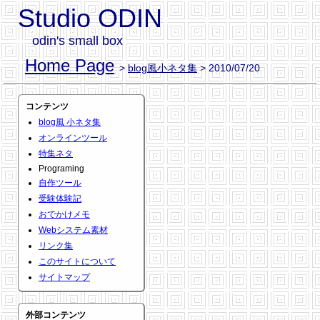
Studio ODIN
odin's small box
Home Page
>
blog風小ネタ集
> 2010/07/20
コンテンツ
blog風 小ネタ集
オンラインツール
特集ネタ
Programing
自作ツール
受験体験記
おでかけメモ
Webシステム素材
リンク集
このサイトについて
サイトマップ
外部コンテンツ