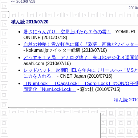
<< 2010/07/19
2010/
積ん読 2010/07/20
暑さにうんざり、空見上げたら７色の雲！
- YOMIURI
ONLINE (2010/07/18)
自然の神秘！雲が虹色に輝く「彩雲」画像がツイッタ
- kokumai.jpツイッター総研 (2010/07/18)
どうするＴＶ局 アナログ終了、実は地デジ化３週間
asahi.com (2010/07/16)
レッドハット、次期RHELを年内にリリースへ--「MS
に力を入れる」
- CNET Japan (2010/07/16)
［NumLock］［CapsLock］［ScrollLock］のON/OF
固定化「NumLockLock」
- 窓の杜 (2010/07/15)
積ん読
2010