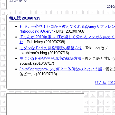
<< 2010/07/15
2010/
積ん読 2010/07/19
ビギナー必見！ゼロから教えてくれるjQueryリファレ
”Introducing jQuery”
- Blitz (2010/07/08)
ITまんが 2010年版 ～ ITが楽しく分かるマンガを集め
た
- Publickey (2010/07/08)
モダンな Perl の開発環境の構築方法
- TokuLog 改メ
tokuhirom’s blog (2010/07/16)
モダンなPHPの開発環境の構築方法
- 肉とご飯と甘いも
sotarok (2010/07/17)
JavaScriptのnewって何？一体何なの？という話
- 愛
缶ビール (2010/07/18)
積ん読
2010