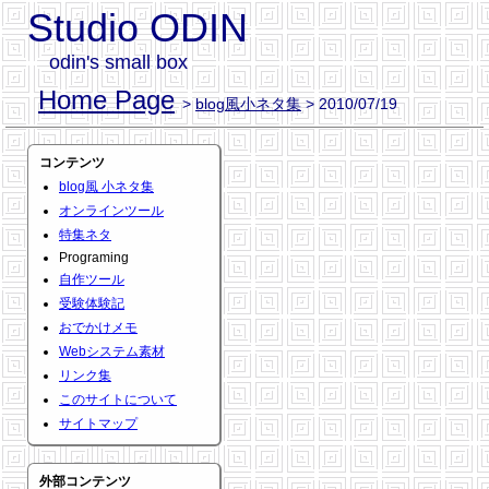
Studio ODIN
odin's small box
Home Page
>
blog風小ネタ集
> 2010/07/19
コンテンツ
blog風 小ネタ集
オンラインツール
特集ネタ
Programing
自作ツール
受験体験記
おでかけメモ
Webシステム素材
リンク集
このサイトについて
サイトマップ
外部コンテンツ