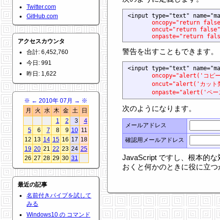
Twitter.com
<input type="text" name="ma
GitHub.com
oncopy="return fals
oncut="return false
onpaste="return fal
アクセスカウンタ
警告を出すこともできます。
合計: 6,452,760
今日: 991
<input type="text" name="ma
昨日: 1,622
oncopy="alert('コピー
oncut="alert('カット禁
onpaste="alert('ペ
※
←
2010年 07月
→
※
次のようになります。
月
火
水
木
金
土
日
1
2
3
4
メールアドレス
5
6
7
8
9
10
11
12
13
14
15
16
17
18
確認用メールアドレス
19
20
21
22
23
24
25
JavaScript ですし、根
26
27
28
29
30
31
おくと何かのときに役に立つ
最近の記事
名前付きパイプを試して
みる
Windows10 の コマンド