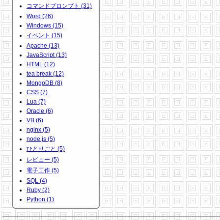
コマンドプロンプト (31)
Word (26)
Windows (15)
イベント (15)
Apache (13)
JavaScript (13)
HTML (12)
tea break (12)
MongoDB (8)
CSS (7)
Lua (7)
Oracle (6)
VB (6)
nginx (5)
node.js (5)
ひとりごと (5)
レビュー (5)
電子工作 (5)
SQL (4)
Ruby (2)
Python (1)