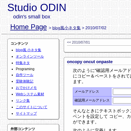
Studio ODIN
odin's small box
Home Page
>
blog風小ネタ集
> 2010/07/02
<< 2010/07/01
コンテンツ
blog風 小ネタ集
オンラインツール
oncopy oncut onpaste
特集ネタ
Programing
次のように“確認用メールアド
自作ツール
にコピー＆ペーストをされて
ます。
受験体験記
おでかけメモ
メールアドレス
Webシステム素材
確認用メールアドレス
リンク集
このサイトについて
そんなときにテキストボックスに onc
サイトマップ
ベントを設定して コピー、
ができます。
外部コンテンツ
次のように定義します。