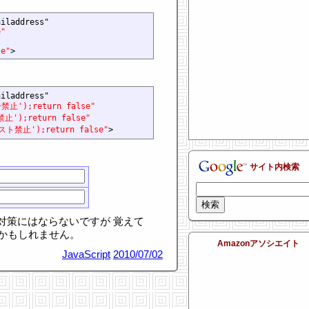
iladdress"

e"
"
se"
iladdress"

禁止');return false"
止');return false"
ースト禁止');return false"
サイト内検索
本的な対策にはならないですが 覚えて
かもしれません。
Amazonアソシエイト
JavaScript
2010/07/02