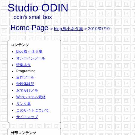
Studio ODIN
odin's small box
Home Page
>
blog風小ネタ集
> 2010/07/10
コンテンツ
blog風 小ネタ集
オンラインツール
特集ネタ
Programing
自作ツール
受験体験記
おでかけメモ
Webシステム素材
リンク集
このサイトについて
サイトマップ
外部コンテンツ