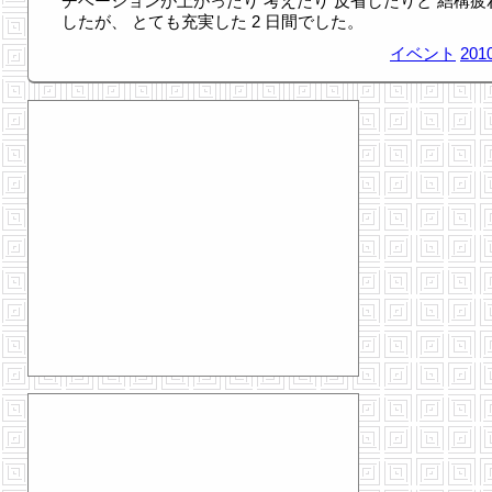
チベーションが上がったり 考えたり 反省したりと 結構疲
したが、 とても充実した 2 日間でした。
イベント
2010