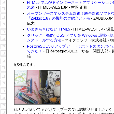
HTML5 で広がるインターネットアプリケーション
未来
- HTML5-WEST.JP - 村岡 正和
オープンソースでシステム監視！統合監視ソフト
「Zabbix 1.8」の機能のご紹介とデモ
- ZABBIX-JP
広大
いまさらきけないHTML5
- HTML5-WEST.JP - 深
クリック一発!(?) OSS アプリを Windows 環境へ
ンストールする方法
- マイクロソフト株式会社 - 物
PostgreSQL 9.0 アップデート：ホットスタンバ
てきた！
- 日本PostgreSQLユーザ会 関西支部 - 
雄
戦利品です。
ほとんど聞いてるだけで（ブースでは結構話せましたが）