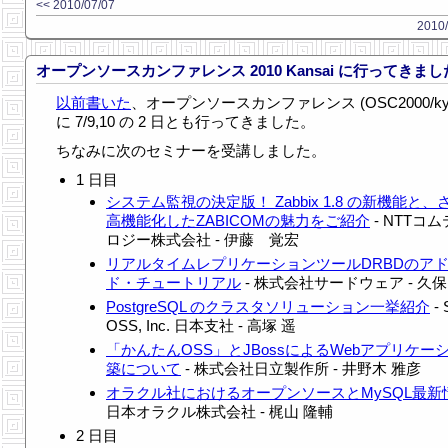
<< 2010/07/07
2010/
オープンソースカンファレンス 2010 Kansai に行ってきま
以前書いた
、オープンソースカンファレンス (OSC2000/kyo
に 7/9,10 の 2 日とも行ってきました。
ちなみに次のセミナーを受講しました。
1 日目
システム監視の決定版！ Zabbix 1.8 の新機能と、
高機能化したZABICOMの魅力をご紹介
- NTTコ
ロジー株式会社 - 伊藤 覚宏
リアルタイムレプリケーションツールDRBDのア
ド・チュートリアル
- 株式会社サードウェア - 久保
PostgreSQL のクラスタソリューション一挙紹介
- 
OSS, Inc. 日本支社 - 高塚 遥
「かんたんOSS」とJBossによるWebアプリケー
築について
- 株式会社日立製作所 - 井野木 雅彦
オラクル社におけるオープンソースとMySQL最新
日本オラクル株式会社 - 梶山 隆輔
2 日目