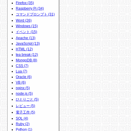
Firefox (35)
Raspberry Pi (34)
コマンドプロンプト (31)
Word (26)
Windows (15)
イベント (15)
Apache (13)
JavaScript (13)
HTML (12)
tea break (12)
MongoDB (8)
CSS (7)
Lua (7)
Oracle (6)
VB (6)
nginx (5)
node.js (5)
ひとりごと (5)
レビュー (5)
電子工作 (5)
SQL (4)
Ruby (2)
Python (1)