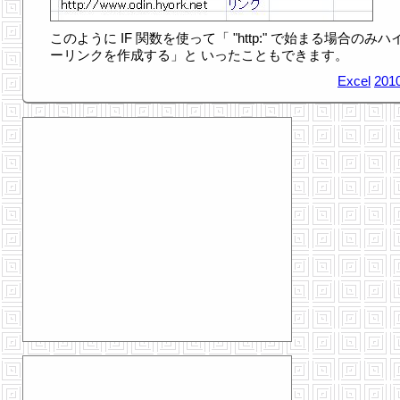
このように IF 関数を使って「 "http:" で始まる場合のみハ
ーリンクを作成する」と いったこともできます。
Excel
2010