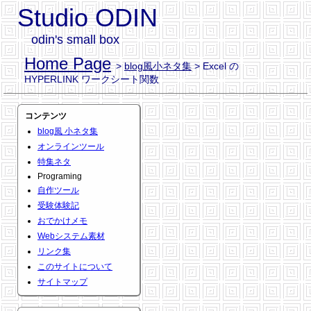
Studio ODIN
odin's small box
Home Page
>
blog風小ネタ集
> Excel の
HYPERLINK ワークシート関数
コンテンツ
blog風 小ネタ集
オンラインツール
特集ネタ
Programing
自作ツール
受験体験記
おでかけメモ
Webシステム素材
リンク集
このサイトについて
サイトマップ