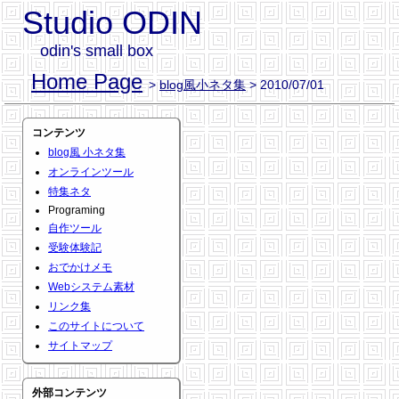
Studio ODIN
odin's small box
Home Page
>
blog風小ネタ集
> 2010/07/01
コンテンツ
blog風 小ネタ集
オンラインツール
特集ネタ
Programing
自作ツール
受験体験記
おでかけメモ
Webシステム素材
リンク集
このサイトについて
サイトマップ
外部コンテンツ