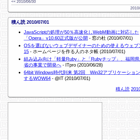
<< 2010/06/30
2010/
積ん読 2010/07/01
JavaScriptの処理が50％高速化しWebM動画に対応した
「Opera」v10.60正式版が公開
- 窓の杜 (2010/07/01)
OSを選ばないウェブデザイナーのための使えるウェブ
15
- ホームページを作る人のネタ帳 (2010/07/01)
組み込み向け「軽量Ruby」と「Rubyチップ」、福岡
省の事業で開発へ
- ITpro (2010/06/28)
64bit Windows時代到来 第2回 Win32アプリケーシ
するWOW64
- @IT (2010/07/01)
積ん読
2010