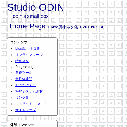
Studio ODIN
odin's small box
Home Page
>
blog風小ネタ集
> 2010/07/14
コンテンツ
blog風 小ネタ集
オンラインツール
特集ネタ
Programing
自作ツール
受験体験記
おでかけメモ
Webシステム素材
リンク集
このサイトについて
サイトマップ
外部コンテンツ