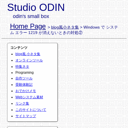
Studio ODIN
odin's small box
Home Page
>
blog風小ネタ集
> Windows で システ
ム エラー 1219 が消えないときの対処②
コンテンツ
blog風 小ネタ集
オンラインツール
特集ネタ
Programing
自作ツール
受験体験記
おでかけメモ
Webシステム素材
リンク集
このサイトについて
サイトマップ