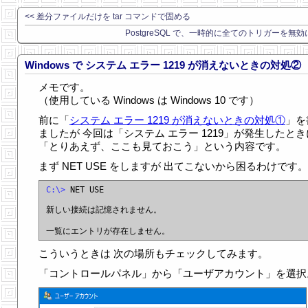
<< 差分ファイルだけを tar コマンドで固める
PostgreSQL で、一時的に全てのトリガーを無効
Windows で システム エラー 1219 が消えないときの対処②
メモです。
（使用している Windows は Windows 10 です）
前に「
システム エラー 1219 が消えないときの対処①
」を
ましたが 今回は「システム エラー 1219」が発生したとき
「とりあえず、ここも見ておこう」という内容です。
まず NET USE をしますが 出てこないから困るわけです。
C:\>
 NET USE

新しい接続は記憶されません。

こういうときは 次の場所もチェックしてみます。
「コントロールパネル」から「ユーザアカウント」を選択