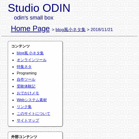
Studio ODIN
odin's small box
Home Page
>
blog風小ネタ集
> 2018/11/21
コンテンツ
blog風 小ネタ集
オンラインツール
特集ネタ
Programing
自作ツール
受験体験記
おでかけメモ
Webシステム素材
リンク集
このサイトについて
サイトマップ
外部コンテンツ