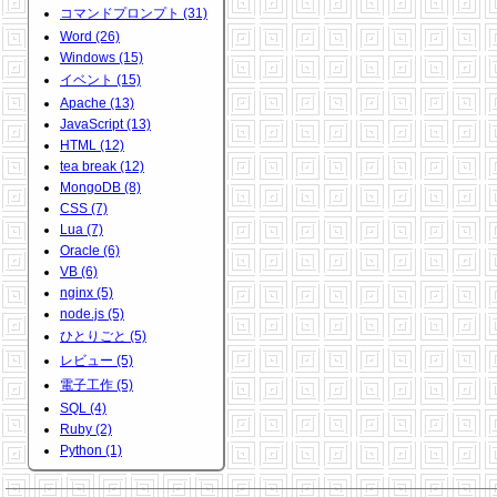
コマンドプロンプト (31)
Word (26)
Windows (15)
イベント (15)
Apache (13)
JavaScript (13)
HTML (12)
tea break (12)
MongoDB (8)
CSS (7)
Lua (7)
Oracle (6)
VB (6)
nginx (5)
node.js (5)
ひとりごと (5)
レビュー (5)
電子工作 (5)
SQL (4)
Ruby (2)
Python (1)