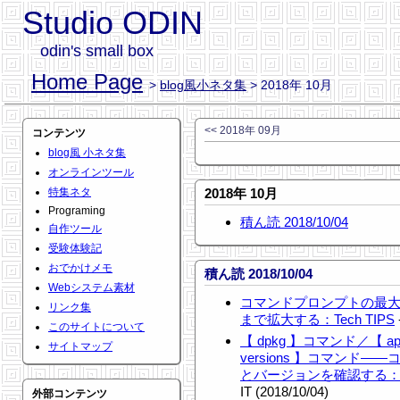
Studio ODIN
odin's small box
Home Page
>
blog風小ネタ集
> 2018年 10月
<< 2018年 09月
コンテンツ
blog風 小ネタ集
オンラインツール
特集ネタ
2018年 10月
Programing
積ん読 2018/10/04
自作ツール
受験体験記
おでかけメモ
積ん読 2018/10/04
Webシステム素材
コマンドプロンプトの最大
リンク集
まで拡大する：Tech TIPS
このサイトについて
【 dpkg 】コマンド／【 apt-
サイトマップ
versions 】コマンド
とバージョンを確認する：Li
IT (2018/10/04)
外部コンテンツ