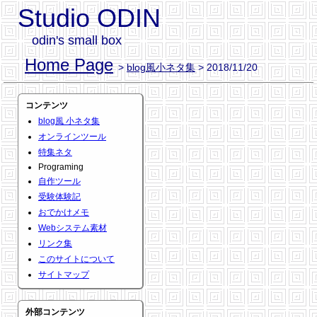
Studio ODIN
odin's small box
Home Page
>
blog風小ネタ集
> 2018/11/20
コンテンツ
blog風 小ネタ集
オンラインツール
特集ネタ
Programing
自作ツール
受験体験記
おでかけメモ
Webシステム素材
リンク集
このサイトについて
サイトマップ
外部コンテンツ