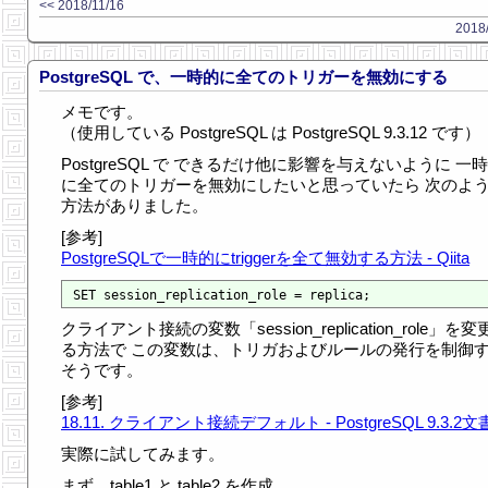
<< 2018/11/16
2018/
PostgreSQL で、一時的に全てのトリガーを無効にする
メモです。
（使用している PostgreSQL は PostgreSQL 9.3.12 です）
PostgreSQL で できるだけ他に影響を与えないように 一
に全てのトリガーを無効にしたいと思っていたら 次のよ
方法がありました。
[参考]
PostgreSQLで一時的にtriggerを全て無効する方法 - Qiita
クライアント接続の変数「session_replication_role」を変
る方法で この変数は、トリガおよびルールの発行を制御
そうです。
[参考]
18.11. クライアント接続デフォルト - PostgreSQL 9.3.2文
実際に試してみます。
まず、table1 と table2 を作成。