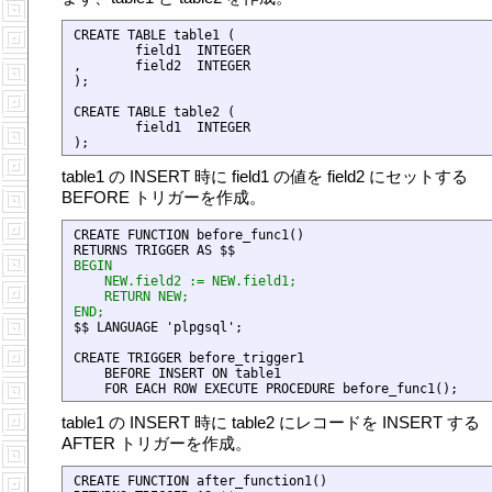
CREATE TABLE table1 (

        field1  INTEGER

,       field2  INTEGER

);

CREATE TABLE table2 (

        field1  INTEGER

table1 の INSERT 時に field1 の値を field2 にセットする
BEFORE トリガーを作成。
CREATE FUNCTION before_func1()

RETURNS TRIGGER AS $$
BEGIN

    NEW.field2 := NEW.field1;

    RETURN NEW;

END;

$$ LANGUAGE 'plpgsql';

CREATE TRIGGER before_trigger1

    BEFORE INSERT ON table1

table1 の INSERT 時に table2 にレコードを INSERT する
AFTER トリガーを作成。
CREATE FUNCTION after_function1()
