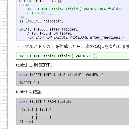
RETURNS TRIGGER AS $$
BEGIN

    INSERT INTO table2 (field1) VALUES (NEW.field1);

    RETURN NULL;

END;

$$ LANGUAGE 'plpgsql';

CREATE TRIGGER after_trigger1

    AFTER INSERT ON table1

テーブルとトリガーを作成したら、次の SQL を実行しま
table1 に INSERT 。
db=#
 INSERT INTO table1 (field1) VALUES (1);

table1 を確認。
db=#
 SELECT * FROM table1;

 field1 | field2

--------+--------

      1 |      1
