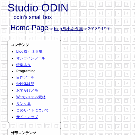
Studio ODIN
odin's small box
Home Page
>
blog風小ネタ集
> 2018/11/17
コンテンツ
blog風 小ネタ集
オンラインツール
特集ネタ
Programing
自作ツール
受験体験記
おでかけメモ
Webシステム素材
リンク集
このサイトについて
サイトマップ
外部コンテンツ