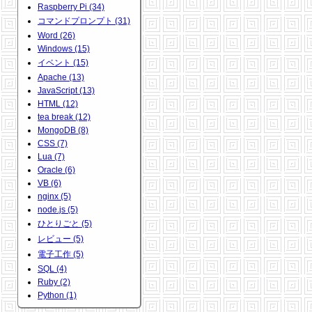
Raspberry Pi (34)
コマンドプロンプト (31)
Word (26)
Windows (15)
イベント (15)
Apache (13)
JavaScript (13)
HTML (12)
tea break (12)
MongoDB (8)
CSS (7)
Lua (7)
Oracle (6)
VB (6)
nginx (5)
node.js (5)
ひとりごと (5)
レビュー (5)
電子工作 (5)
SQL (4)
Ruby (2)
Python (1)