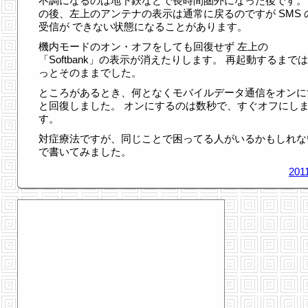
不調になるのは地下鉄などで長時間圏外になった後です。
の後、左上のアンテナの表示は通常に戻るのですが SMS 
受信が できない状態になることがあります。
機内モードのオン・オフをしても回復せず 左上の
「Softbank」の表示が消えたりします。 再起動するまで
っとそのままでした。
ところがあるとき、何となくモバイルデータ通信をオンに
と回復しました。 オンにするのは数秒で、すぐオフにし
す。
対症療法ですが、同じことで困ってる人がいるかもしれな
で書いてみました。
201