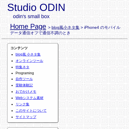
Studio ODIN
odin's small box
Home Page
>
blog風小ネタ集
> iPhone4 のモバイル
データ通信オフで通信不調のとき
コンテンツ
blog風 小ネタ集
オンラインツール
特集ネタ
Programing
自作ツール
受験体験記
おでかけメモ
Webシステム素材
リンク集
このサイトについて
サイトマップ