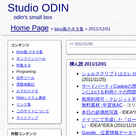
Studio ODIN
odin's small box
Home Page
>
blog風小ネタ集
> 2011/12/01
<< 2011/11/30
コンテンツ
blog風 小ネタ集
オンラインツール
積ん読 2011/12/01
特集ネタ
Programing
シェルスクリプトはエレ
自作ツール
(2011/11/25)
受験体験記
サードパーティCookieの歴
おでかけメモ
ンにおける利用とその問
Webシステム素材
商用利用可・クレジット不
リンク集
無料素材 -年賀状AC
- コリス
このサイトについて
本日の超偶然写真
- IDEA*I
サイトマップ
ドイツにて完成した『ロ
い
- IDEA*IDEA (2011/11/1
Google、位置情報デー
外部コンテンツ