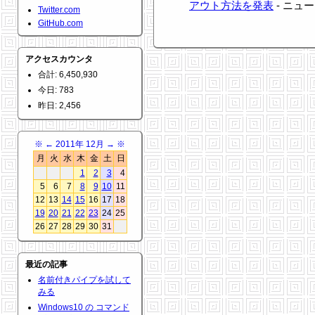
アウト方法を発表
- ニュース：
Twitter.com
GitHub.com
アクセスカウンタ
合計: 6,450,930
今日: 783
昨日: 2,456
※
←
2011年 12月
→
※
月
火
水
木
金
土
日
1
2
3
4
5
6
7
8
9
10
11
12
13
14
15
16
17
18
19
20
21
22
23
24
25
26
27
28
29
30
31
最近の記事
名前付きパイプを試して
みる
Windows10 の コマンド