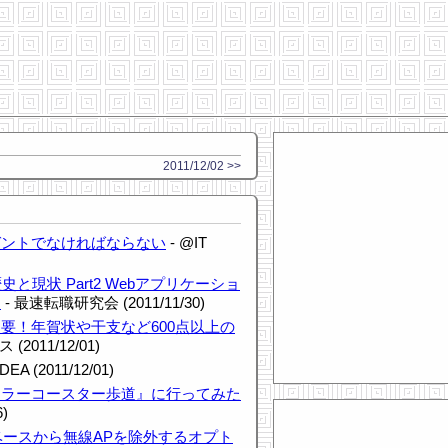
2011/12/02 >>
ガントでなければならない
- @IT
史と現状 Part2 Webアプリケーショ
題
- 最速転職研究会 (2011/11/30)
要！年賀状や干支など600点以上の
 (2011/12/01)
DEA (2011/12/01)
ーラーコースター歩道』に行ってみた
6)
タベースから無線APを除外するオプト