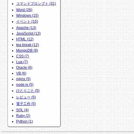
コマンドプロンプト (31)
Word (26)
Windows (15)
イベント (15)
Apache (13)
JavaScript (13)
HTML (12)
tea break (12)
MongoDB (8)
CSS (7)
Lua (7)
Oracle (6)
VB (6)
nginx (5)
node.js (5)
ひとりごと (5)
レビュー (5)
電子工作 (5)
SQL (4)
Ruby (2)
Python (1)