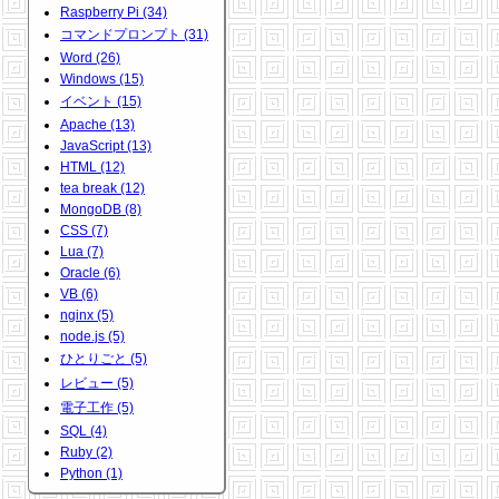
Raspberry Pi (34)
コマンドプロンプト (31)
Word (26)
Windows (15)
イベント (15)
Apache (13)
JavaScript (13)
HTML (12)
tea break (12)
MongoDB (8)
CSS (7)
Lua (7)
Oracle (6)
VB (6)
nginx (5)
node.js (5)
ひとりごと (5)
レビュー (5)
電子工作 (5)
SQL (4)
Ruby (2)
Python (1)