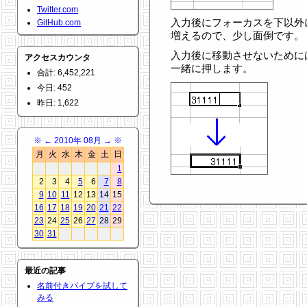
Twitter.com
入力後にフォーカスを下以外
GitHub.com
増えるので、少し面倒です。
入力後に移動させないためには、[En
アクセスカウンタ
一緒に押します。
合計: 6,452,221
今日: 452
昨日: 1,622
※
←
2010年 08月
→
※
月
火
水
木
金
土
日
1
2
3
4
5
6
7
8
9
10
11
12
13
14
15
16
17
18
19
20
21
22
23
24
25
26
27
28
29
30
31
最近の記事
名前付きパイプを試して
みる