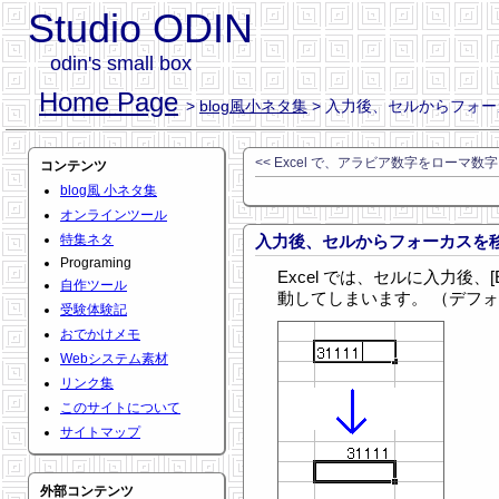
Studio ODIN
odin's small box
Home Page
>
blog風小ネタ集
> 入力後、セルからフォ
<< Excel で、アラビア数字をローマ数
コンテンツ
blog風 小ネタ集
オンラインツール
特集ネタ
入力後、セルからフォーカスを
Programing
Excel では、セルに入力後、[
自作ツール
動してしまいます。 （デフ
受験体験記
おでかけメモ
Webシステム素材
リンク集
このサイトについて
サイトマップ
外部コンテンツ