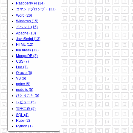
Raspberry Pi (34)
コマンドプロンプト (31)
Word (26)
Windows (15)
イベント (15)
Apache (13)
JavaScript (13)
HTML (12)
tea break (12)
MongoDB (8)
CSS (7)
Lua (7)
Oracle (6)
VB (6)
nginx (5)
node.js (5)
ひとりごと (5)
レビュー (5)
電子工作 (5)
SQL (4)
Ruby (2)
Python (1)