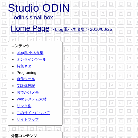
Studio ODIN
odin's small box
Home Page
>
blog風小ネタ集
> 2010/08/25
コンテンツ
blog風 小ネタ集
オンラインツール
特集ネタ
Programing
自作ツール
受験体験記
おでかけメモ
Webシステム素材
リンク集
このサイトについて
サイトマップ
外部コンテンツ