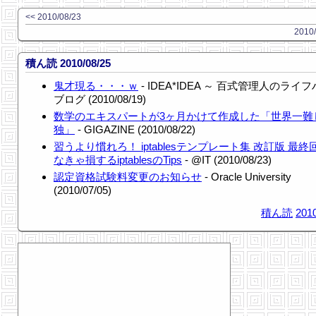
<< 2010/08/23
2010/
積ん読 2010/08/25
鬼才現る・・・ｗ
- IDEA*IDEA ～ 百式管理人のライ
ブログ (2010/08/19)
数学のエキスパートが3ヶ月かけて作成した「世界一難
独」
- GIGAZINE (2010/08/22)
習うより慣れろ！ iptablesテンプレート集 改訂版 最終
なきゃ損するiptablesのTips
- @IT (2010/08/23)
認定資格試験料変更のお知らせ
- Oracle University
(2010/07/05)
積ん読
2010