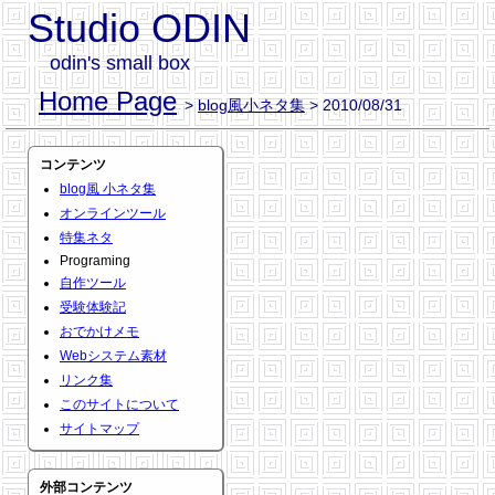
Studio ODIN
odin's small box
Home Page
>
blog風小ネタ集
> 2010/08/31
コンテンツ
blog風 小ネタ集
オンラインツール
特集ネタ
Programing
自作ツール
受験体験記
おでかけメモ
Webシステム素材
リンク集
このサイトについて
サイトマップ
外部コンテンツ