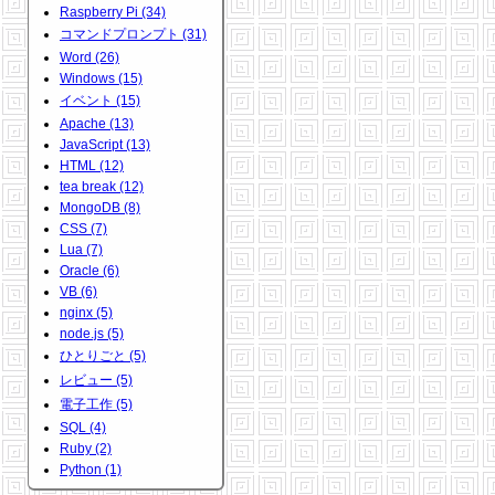
Raspberry Pi (34)
コマンドプロンプト (31)
Word (26)
Windows (15)
イベント (15)
Apache (13)
JavaScript (13)
HTML (12)
tea break (12)
MongoDB (8)
CSS (7)
Lua (7)
Oracle (6)
VB (6)
nginx (5)
node.js (5)
ひとりごと (5)
レビュー (5)
電子工作 (5)
SQL (4)
Ruby (2)
Python (1)