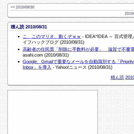
<< 2010/08/30
2010/
積ん読 2010/08/31
こ、このマリオ、動くぞｗｗ
- IDEA*IDEA ～ 百式管
イフハックブログ (2010/08/31)
高齢者の住民票「削除に手数料が必要」 滋賀で不審
asahi.com (2010/08/31)
Google、Gmailで重要なメールを自動識別する「Priority
Inbox」を導入
- Yahoo!ニュース (2010/08/31)
積ん読
2010